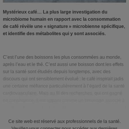
Mystérieux café… La plus large investigation du
microbiome humain en rapport avec la consommation
de café révèle une « signature » microbienne spécifique,
et identifie des métabolites qui y sont associés.
C’est l’une des boissons les plus consommées au monde,
après l’eau et le thé. C’est aussi une boisson dont les effets
sur la santé sont étudiés depuis longtemps, avec des
discours qui ont sensiblement évolué : le café inspirait jadis
une certaine méfiance particulièrement à l’égard de la santé
cardiovasculaire. Mais au fil des recherches, qui ont gagné
en consistance, il est apparu comme un breuvage associé à
des
bénéfices santé dans différents domaines
que ce soit
dans la santé cardiovasculaire, le diabète de type 2, la
Ce site web est réservé aux professionnels de la santé.
stéatose hépatique non-alcoolique, et même certains
Veuillez-vous connecter pour accéder aux dernières