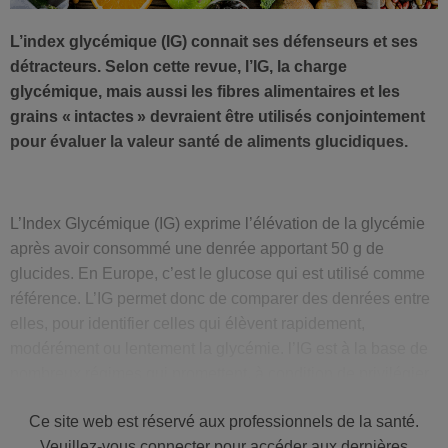
L’index glycémique (IG) connait ses défenseurs et ses
détracteurs. Selon cette revue, l’IG, la charge
glycémique, mais aussi les fibres alimentaires et les
grains « intactes » devraient être utilisés conjointement
pour évaluer la valeur santé de aliments glucidiques.
L’Index Glycémique (IG) exprime l’élévation de la glycémie
après avoir consommé une denrée apportant 50 g de
glucides. En Europe, c’est le glucose qui est utilisé comme
référence. L’IG permet donc de comparer des denrées entre
elles, pour identifier celles qui élèvent rapidement,
modérément ou lentement la glycémie. l’IG est à la base de
nombreux régimes qui promettent, à condition de privilégier
les denrées avec un faible IG, de réduire le risque de bon
Ce site web est réservé aux professionnels de la santé.
nombre de maladies.
L’IG a cependant ses limites
,
Veuillez-vous connecter pour accéder aux dernières