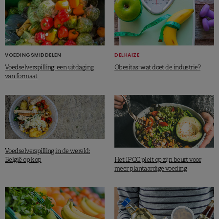
VOEDINGSMIDDELEN
DELHAIZE
Voedselverspilling: een uitdaging
Obesitas: wat doet de industrie?
van formaat
Voedselverspilling in de wereld:
Het IPCC pleit op zijn beurt voor
België op kop
meer plantaardige voeding