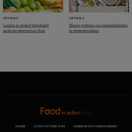
ARTIKELS
ARTIKELS
Locatie in winkel beïnvloedt
Nieuw systeem om voedseldonaties
aankoop groenten en fruit
te vereenvoudigen
HOME
CONTACTEER ONS
GEBRUIKSVOORWAARDEN