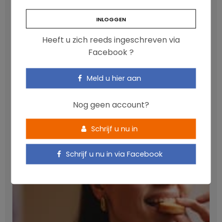
Heeft u zich reeds ingeschreven via
Facebook ?
Meld u hier aan
Anthocyanen: gunstig voor de cardiometabole
gezondheid
Nog geen account?
NICOLAS GUGGENBÜHL
Schrijf u nu in
Schrijf u nu in via Facebook