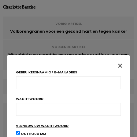
Charlotte Baecke
VORIG ARTIKEL
Volkorengranen voor een gezond hart en tegen kanker
VOLGENDE ARTIKEL
Microbiota en cognitie: een gezonde darmflora voor een
heldere geest
×
GEBRUIKERSNAAM OF E-MAILADRES
COMMENTS
(0)
WACHTWOORD
LATEST POSTS
VERNIEUW UW WACHTWOORD
ONTHOUD MIJ