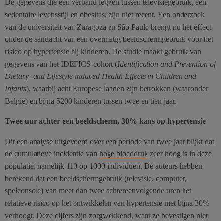
De gegevens die een verband leggen tussen televisiegebruik, een
sedentaire levensstijl en obesitas, zijn niet recent. Een onderzoek
van de universiteit van Zaragoza en São Paulo brengt nu het effect
onder de aandacht van een overmatig beeldschermgebruik voor het
risico op hypertensie bij kinderen. De studie maakt gebruik van
gegevens van het IDEFICS-cohort (
Identification and Prevention of
Dietary- and Lifestyle-induced Health Effects in Children and
Infants
), waarbij acht Europese landen zijn betrokken (waaronder
België) en bijna 5200 kinderen tussen twee en tien jaar.
Twee uur achter een beeldscherm, 30% kans op hypertensie
Uit een analyse uitgevoerd over een periode van twee jaar blijkt dat
de cumulatieve incidentie van
hoge bloeddruk
zeer hoog is in deze
populatie, namelijk 110 op 1000 individuen. De auteurs hebben
berekend dat een beeldschermgebruik (televisie, computer,
spelconsole) van meer dan twee achtereenvolgende uren het
relatieve risico op het ontwikkelen van hypertensie met bijna 30%
verhoogt. Deze cijfers zijn zorgwekkend, want ze bevestigen niet