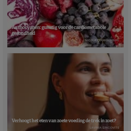
Anthocyanen: gunstig voor de cardiometabole
gezondheid
NICOLAS GUGGENBÜHL
Verhoogt het eten van zoete voeding de trek in zoet?
LAVINIA SINCOVITS