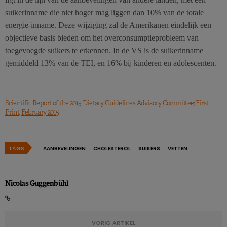
suikerinname die niet hoger mag liggen dan 10% van de totale
energie-inname. Deze wijziging zal de Amerikanen eindelijk een
objectieve basis bieden om het overconsumptieprobleem van
toegevoegde suikers te erkennen. In de VS is de suikerinname
gemiddeld 13% van de TEI, en 16% bij kinderen en adolescenten.
Scientific Report of the 2015 Dietary Guidelines Advisory Committee; First
Print, February 2015
TAGS
AANBEVELINGEN
CHOLESTEROL
SUIKERS
VETTEN
Nicolas Guggenbühl
VORIG ARTIKEL