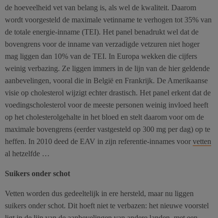
de hoeveelheid vet van belang is, als wel de kwaliteit. Daarom
wordt voorgesteld de maximale vetinname te verhogen tot 35% van
de totale energie-inname (TEI). Het panel benadrukt wel dat de
bovengrens voor de inname van verzadigde vetzuren niet hoger
mag liggen dan 10% van de TEI. In Europa wekken die cijfers
weinig verbazing. Ze liggen immers in de lijn van de hier geldende
aanbevelingen, vooral die in België en Frankrijk. De Amerikaanse
visie op cholesterol wijzigt echter drastisch. Het panel erkent dat de
voedingscholesterol voor de meeste personen weinig invloed heeft
op het cholesterolgehalte in het bloed en stelt daarom voor om de
maximale bovengrens (eerder vastgesteld op 300 mg per dag) op te
heffen. In 2010 deed de EAV in zijn referentie-innames voor
vetten
al hetzelfde …
Suikers onder schot
Vetten worden dus gedeeltelijk in ere hersteld, maar nu liggen
suikers onder schot. Dit hoeft niet te verbazen: het nieuwe voorstel
ligt in de lijn van de aanbevelingen van andere landen, met een