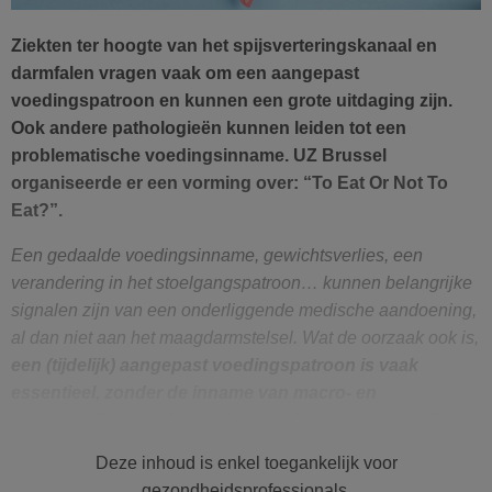
Ziekten ter hoogte van het spijsverteringskanaal en
darmfalen vragen vaak om een aangepast
voedingspatroon en kunnen een grote uitdaging zijn.
Ook andere pathologieën kunnen leiden tot een
problematische voedingsinname. UZ Brussel
organiseerde er een vorming over: “To Eat Or Not To
Eat?”
.
Een gedaalde voedingsinname, gewichtsverlies, een
verandering in het stoelgangspatroon… kunnen belangrijke
signalen zijn van een onderliggende medische aandoening,
al dan niet aan het maagdarmstelsel. Wat de oorzaak ook is,
een (tijdelijk) aangepast voedingspatroon is vaak
essentieel, zonder de inname van macro- en
micronutriënten in het gedrang te brengen
. Verschillende
experten deelden hun kennis en ervaring binnen de gastro-
Deze inhoud is enkel toegankelijk voor
enterologie in de verschillende levensfasen tijdens de
gezondheidsprofessionals.