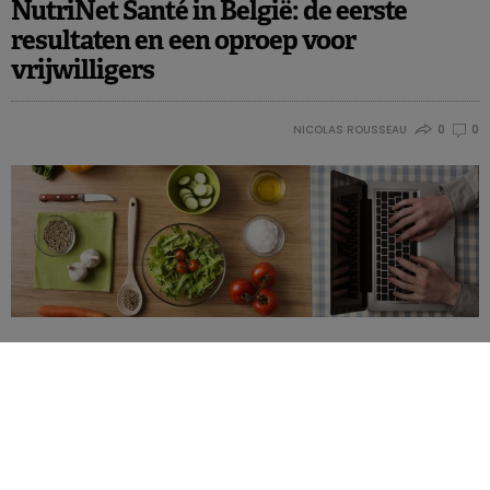
NutriNet Santé in België: de eerste
resultaten en een oproep voor
vrijwilligers
NICOLAS ROUSSEAU
0
0
Twee jaar na de aanvang van de studie NutriNet Santé worden
de eerste Belgische resultaten bekendgemaakt. Maar de
coördinatoren grijpen de gelegenheid vooral aan om een
oproep te doen voor nieuwe vrijwilligers.
De studie
NutriNet-Santé
volgt via het internet 1170 Franstalige