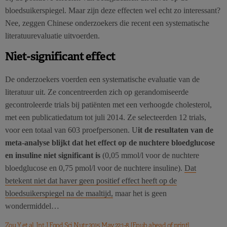
bloedsuikerspiegel. Maar zijn deze effecten wel echt zo interessant?
Nee, zeggen Chinese onderzoekers die recent een systematische
literatuurevaluatie uitvoerden.
Niet-significant effect
De onderzoekers voerden een systematische evaluatie van de
literatuur uit. Ze concentreerden zich op gerandomiseerde
gecontroleerde trials bij patiënten met een verhoogde cholesterol,
met een publicatiedatum tot juli 2014. Ze selecteerden 12 trials,
voor een totaal van 603 proefpersonen. U
it de resultaten van de
meta-analyse blijkt dat het effect op de nuchtere bloedglucose
en insuline niet significant is
(0,05 mmol/l voor de nuchtere
bloedglucose en 0,75 pmol/l voor de nuchtere insuline).
Dat
betekent niet dat haver geen positief effect heeft op de
bloedsuikerspiegel na de maaltijd,
maar het is geen
wondermiddel…
Zou Y et al, Int J Food Sci Nutr, 2015 May 22:1-8. [Epub ahead of print]