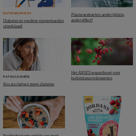
NUTRIGRAPHICS
Plantenextracten: ander tijdstip,
ander effect?
Diabetes en voeding: misverstanden
uitgeklaard
Het ANSES waarschuwt voor
PATHOLOGIEËN
berberinesupplementen
Kou zou helpen tegen diabetes
Koolhydraatarm ontbijt: een goed