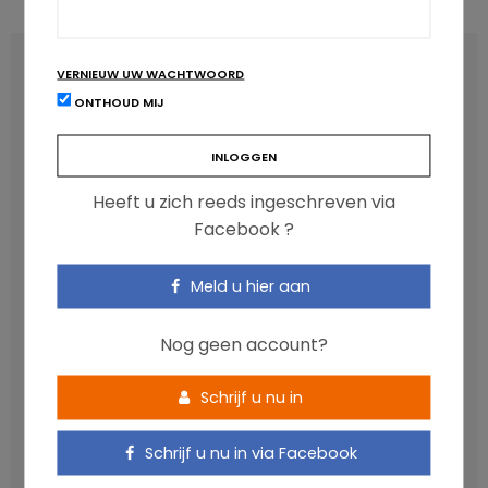
LATEST POSTS
VERNIEUW UW WACHTWOORD
ONTHOUD MIJ
Heeft u zich reeds ingeschreven via
Facebook ?
Meld u hier aan
Nog geen account?
Anthocyanen: gunstig voor de cardiometabole
gezondheid
Schrijf u nu in
NICOLAS GUGGENBÜHL
Schrijf u nu in via Facebook