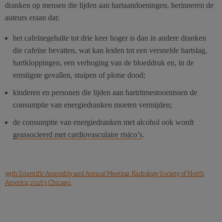
dranken op mensen die lijden aan hartaandoeningen, herinneren de
auteurs eraan dat:
het cafeïnegehalte tot drie keer hoger is dan in andere dranken
die cafeïne bevatten, wat kan leiden tot een versnelde hartslag,
hartkloppingen, een verhoging van de bloeddruk en, in de
ernstigste gevallen, stuipen of plotse dood;
kinderen en personen die lijden aan hartritmestoornissen de
consumptie van energiedranken moeten vermijden;
de consumptie van energiedranken met alcohol ook wordt
geassocieerd met cardiovasculaire risico’s
.
99th Scientific Assembly and Annual Meeting, Radiology Society of North
America, 1/12/13, Chicago.