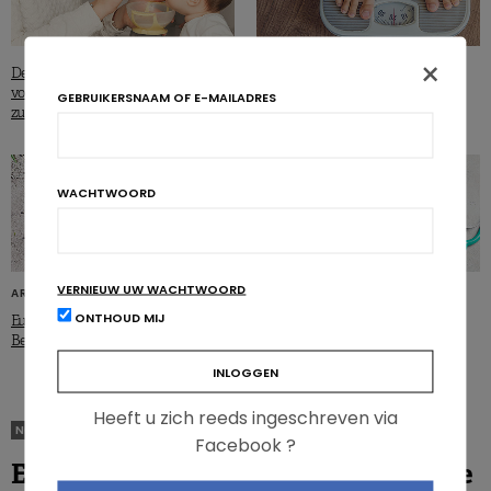
×
De EFSA herbekijkt
Kinderobesitas in Europa: België is
voedingsdiversificatie voor
een goede leerling
GEBRUIKERSNAAM OF E-MAILADRES
zuigelingen
WACHTWOORD
VERNIEUW UW WACHTWOORD
ARTIKELS
ARTIKELS
ONTHOUD MIJ
Europese consumptie van groenten:
Hart- en vaatziekten: bijna 1 op 5
België koploper
sterfgevallen vermijdbaar
Heeft u zich reeds ingeschreven via
NON CLASSIFIÉ(E)
Facebook ?
Energiedranken wijzigen de hartfunctie