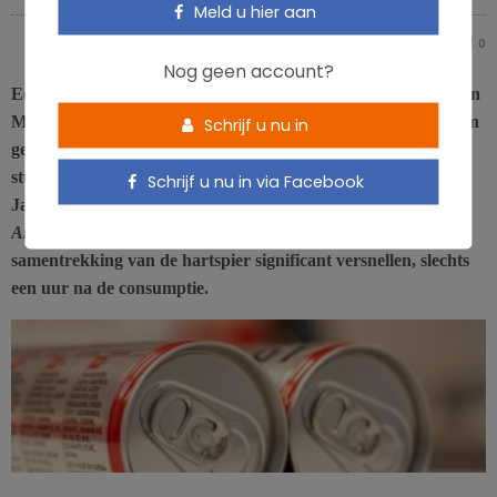
Meld u hier aan
PIERRE PÉROCHON
0
0
Nog geen account?
Een studie van de universiteit van Bonn heeft aan de hand van
MRI-scans aangetoond dat energiedranken de hartfunctie van
Schrijf u nu in
gezonde volwassenen beïnvloeden. De conclusies van deze
studie, die op 1 december werden gepresenteerd op de
Schrijf u nu in via Facebook
Jaarvergadering 2013 van de
Radiological Society of North
America
(RSNA), leggen uit hoe
cafeïne en taurine
de
samentrekking van de hartspier significant versnellen, slechts
een uur na de consumptie.