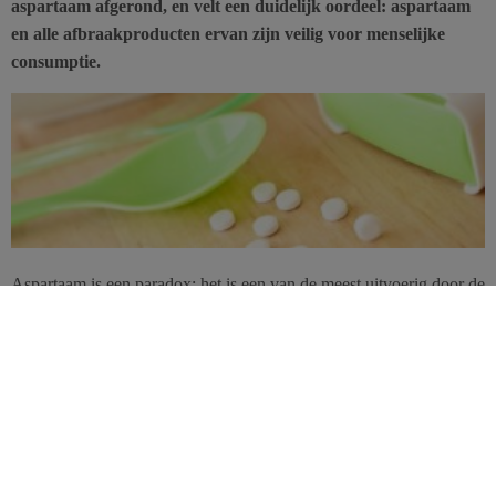
aspartaam afgerond, en velt een duidelijk oordeel: aspartaam
en alle afbraakproducten ervan zijn veilig voor menselijke
consumptie.
Aspartaam is een paradox: het is een van de meest uitvoerig door de
wetenschap bestudeerde stoffen, en toch zijn er weinig stoffen die
zo vaak in een kwaad daglicht worden gesteld — ook door
sommige wetenschappers. Zozeer zelfs dat de Europese Commissie
in 2011 na een reeks kritische geluiden de Europese Autoriteit voor
voedselveiligheid met aandrang verzocht om
het additief volledig
opnieuw te evalueren
.
Na aanzienlijke inspanningen maakte de EFSA begin 2013 in een