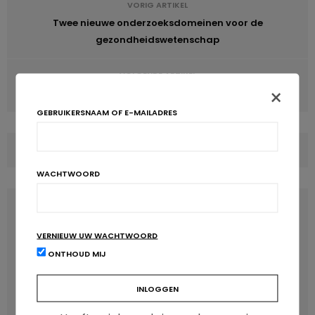
VORIG ARTIKEL
Twee nieuwe onderzoeksdomeinen voor de
gezondheidswetenschap
VOLGENDE ARTIKEL
×
Een kopje koffie per dag om het DNA te beschermen?
GEBRUIKERSNAAM OF E-MAILADRES
COMMENTS
(0)
WACHTWOORD
LATEST POSTS
VERNIEUW UW WACHTWOORD
ONTHOUD MIJ