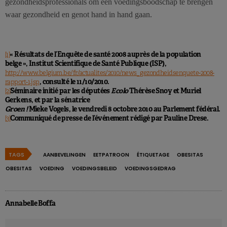
gezondheidsprofessionals om een voedingsboodschap te brengen
waar gezondheid en genot hand in hand gaan.
« Résultats de l’Enquête de santé 2008 auprès de la population
[1]
belge », Institut Scientifique de Santé Publique (ISP),
http://www.belgium.be/fr/actualites/2010/news_gezondheidsenquete-2008-
, consulté le 11/10/2010.
rapport-1.jsp
Séminaire initié par les députées
Ecolo
Thérèse Snoy et Muriel
[2]
Gerkens, et par la sénatrice
Groen !
Mieke Vogels, le vendredi 8 octobre 2010 au Parlement fédéral.
Communiqué de presse de l’événement rédigé par Pauline Drese.
[3]
TAGS
AANBEVELINGEN
EETPATROON
ÉTIQUETAGE
OBESITAS
OBESITAS
VOEDING
VOEDINGSBELEID
VOEDINGSGEDRAG
Annabelle Boffa