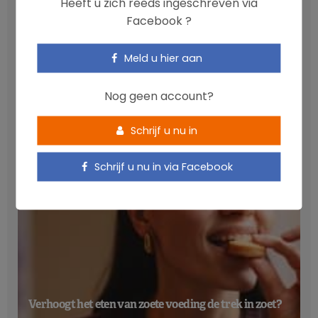
Heeft u zich reeds ingeschreven via
Facebook ?
Meld u hier aan
Anthocyanen: gunstig voor de cardiometabole
gezondheid
Nog geen account?
NICOLAS GUGGENBÜHL
Schrijf u nu in
Schrijf u nu in via Facebook
Verhoogt het eten van zoete voeding de trek in zoet?