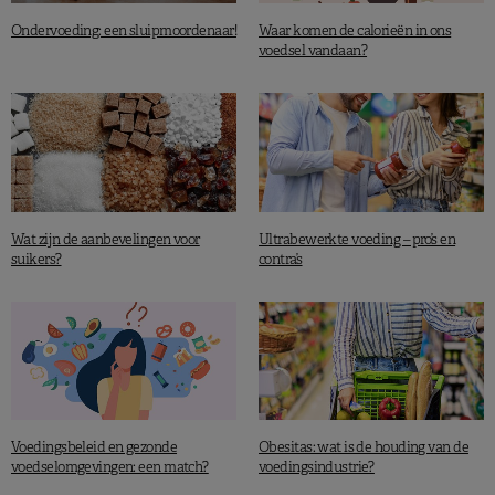
Ondervoeding: een sluipmoordenaar!
Waar komen de calorieën in ons
voedsel vandaan?
Wat zijn de aanbevelingen voor
Ultrabewerkte voeding – pro’s en
suikers?
contra’s
Voedingsbeleid en gezonde
Obesitas: wat is de houding van de
voedselomgevingen: een match?
voedingsindustrie?