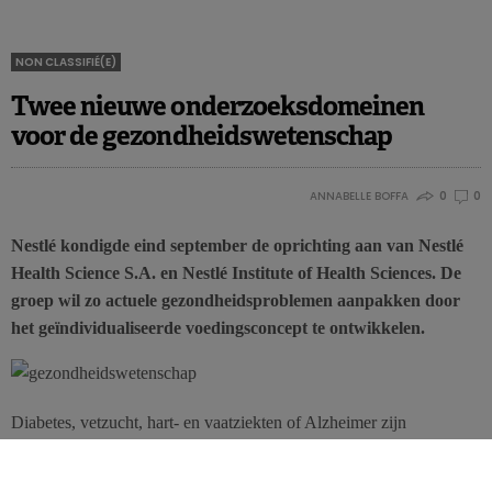
NON CLASSIFIÉ(E)
Twee nieuwe onderzoeksdomeinen
voor de gezondheidswetenschap
ANNABELLE BOFFA
0
0
Nestlé kondigde eind september de oprichting aan van Nestlé
Health Science S.A. en Nestlé Institute of Health Sciences. De
groep wil zo actuele gezondheidsproblemen aanpakken door
het geïndividualiseerde voedingsconcept te ontwikkelen.
Diabetes, vetzucht, hart- en vaatziekten of Alzheimer zijn
hedendaagse kwalen. Nestlé wil bijdragen tot het vinden van
alternatieve oplossingen ter preventie en behandeling van deze