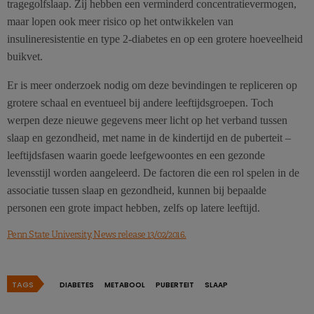
tragegolfslaap. Zij hebben een verminderd concentratievermogen,
maar lopen ook meer risico op het ontwikkelen van
insulineresistentie en type 2-diabetes en op een grotere hoeveelheid
buikvet.
Er is meer onderzoek nodig om deze bevindingen te repliceren op
grotere schaal en eventueel bij andere leeftijdsgroepen. Toch
werpen deze nieuwe gegevens meer licht op het verband tussen
slaap en gezondheid, met name in de kindertijd en de puberteit –
leeftijdsfasen waarin goede leefgewoontes en een gezonde
levensstijl worden aangeleerd. De factoren die een rol spelen in de
associatie tussen slaap en gezondheid, kunnen bij bepaalde
personen een grote impact hebben, zelfs op latere leeftijd.
Penn State University, News release 13/02/2016.
TAGS
DIABETES
METABOOL
PUBERTEIT
SLAAP