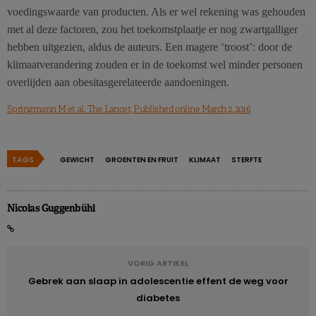
voedingswaarde van producten. Als er wel rekening was gehouden
met al deze factoren, zou het toekomstplaatje er nog zwartgalliger
hebben uitgezien, aldus de auteurs. Een magere ‘troost’: door de
klimaatverandering zouden er in de toekomst wel minder personen
overlijden aan obesitasgerelateerde aandoeningen.
Springmann M et al. The Lancet, Published online March 2, 2016
TAGS
GEWICHT
GROENTEN EN FRUIT
KLIMAAT
STERFTE
Nicolas Guggenbühl
VORIG ARTIKEL
Gebrek aan slaap in adolescentie effent de weg voor
diabetes