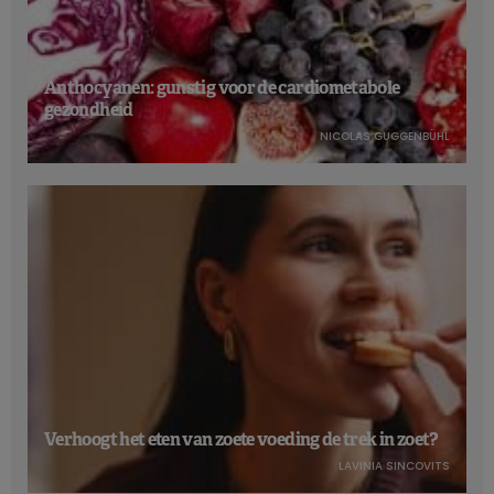
Anthocyanen: gunstig voor de cardiometabole
gezondheid
NICOLAS GUGGENBÜHL
Verhoogt het eten van zoete voeding de trek in zoet?
LAVINIA SINCOVITS