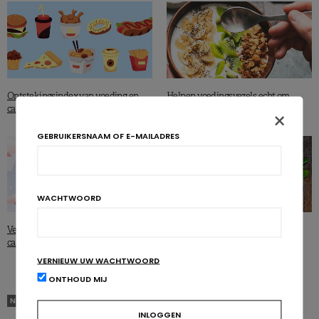
Ontstekingsindex van voeding en
Helpen voedingsvezels echt om
cardiovasculair risico
gewicht te verliezen?
×
GEBRUIKERSNAAM OF E-MAILADRES
WACHTWOORD
Verbrand je ‘s morgens meer
Voedingssupplementen en
calorieën dan ‘s avonds?
gewichtsverlies. Veilig? Efficiënt?
VERNIEUW UW WACHTWOORD
ONTHOUD MIJ
NON CLASSIFIÉ(E)