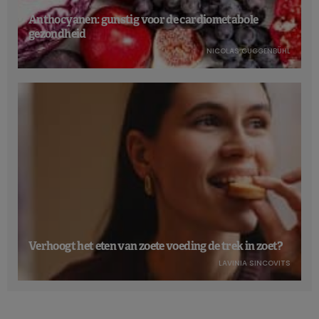
Anthocyanen: gunstig voor de cardiometabole
gezondheid
NICOLAS GUGGENBÜHL
Verhoogt het eten van zoete voeding de trek in zoet?
LAVINIA SINCOVITS