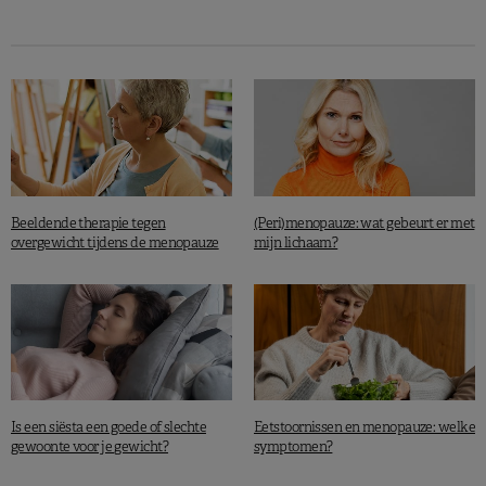
Beeldende therapie tegen
(Peri)menopauze: wat gebeurt er met
overgewicht tijdens de menopauze
mijn lichaam?
Is een siësta een goede of slechte
Eetstoornissen en menopauze: welke
gewoonte voor je gewicht?
symptomen?