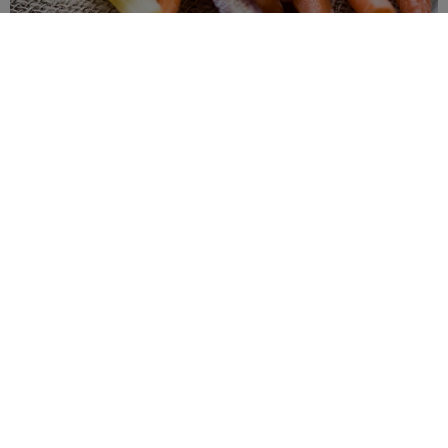
Telomeren zijn DNA-sequenties die aan het eind van de
chromosomen zitten. Ze worden korter naarmate de cellen zich
vaker delen, een proces dat uiteindelijk uitmondt in apoptose of
celdood. De telomeren vormen dus in zekere zin een aanwijzing
voor de ‘leeftijd’ van de cellen: hun lengte bepaalt hoeveel keer de
cel nog kan delen.
Er zijn een aantal factoren, zoals oxidatieverschijnselen, waarvan
wordt aangenomen dat ze de lengte van de telomeren beïnvloeden.
Dat maakt antioxidanten zoals carotenoïden dan ook buitengewoon
interessant.
Drie carotenoïden
Deze nieuwe studie richtte zich op 3660 volwassenen die
deelnamen aan de
National Health and Nutrition Examination
Survey
1999-2000. Uit de studie blijkt dat drie carotenoïden