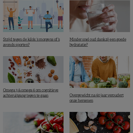
Strijd tegen de kilo’s: ‘s morgens of ‘s
Minder snel oud dankzij een goede
avonds sporten?
hydratatie?
Omega 3 & omega 6 om cognitieve
Overgewicht na 60 jaar veroudert
achteruitgang tegen te gaan
onze hersenen