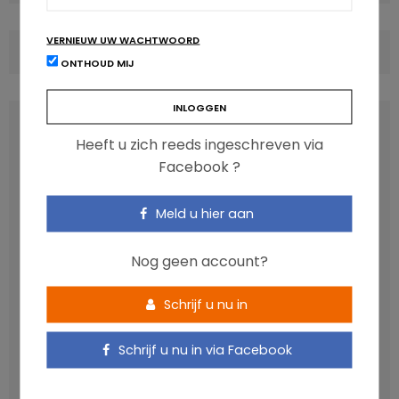
VERNIEUW UW WACHTWOORD
COMMENTS
(0)
ONTHOUD MIJ
LATEST POSTS
Heeft u zich reeds ingeschreven via
Facebook ?
Meld u hier aan
Nog geen account?
Schrijf u nu in
Schrijf u nu in via Facebook
Anthocyanen: gunstig voor de cardiometabole
gezondheid
NICOLAS GUGGENBÜHL