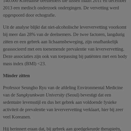
140.000 Koreaanse deelnemers die tussen maart 2011 en december
2013 een medisch onderzoek ondergingen. De vervetting werd
opgespoord door echografie.
Uit de analyse blijkt dat niet-alcoholische leververvetting voorkomt
bij meer dan 28% van de deelnemers. De twee factoren, langdurig
zitten en een gebrek aan lichaamsbeweging, zijn onafhankelijk
geassocieerd met een toenemende prevalentie van leververvetting.
Deze associaties zijn ook van toepassing bij patiënten met een body
mass index (BMI) <23.
Minder zitten
Professor Seungho Ryu van de afdeling Environmental Medicine
van de
Sungkyunkwan University
(Seoul) bevestigt dat een
sedentaire levensstijl en dus het gebrek aan voldoende fysieke
activiteit de prevalentie van leververvetting verklaart, hier bij zeer
veel Koreanen.
Hij herinnert eraan dat, bij gebrek aan goedgekeurde therapieën,