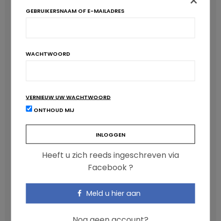
×
GEBRUIKERSNAAM OF E-MAILADRES
WACHTWOORD
VERNIEUW UW WACHTWOORD
ONTHOUD MIJ
Anthocyanen: gunstig voor de cardiometabole
gezondheid
NICOLAS GUGGENBÜHL
Heeft u zich reeds ingeschreven via
Facebook ?
Meld u hier aan
Nog geen account?