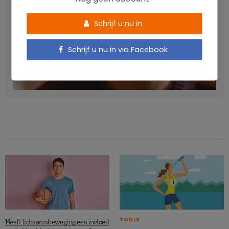
Schrijf u nu in
Schrijf u nu in via Facebook
Verhoogt het eten van zoete voeding de trek in zoet?
LAVINIA SINCOVITS
TOOLS
Heeft lichaamsbeweging een invloed