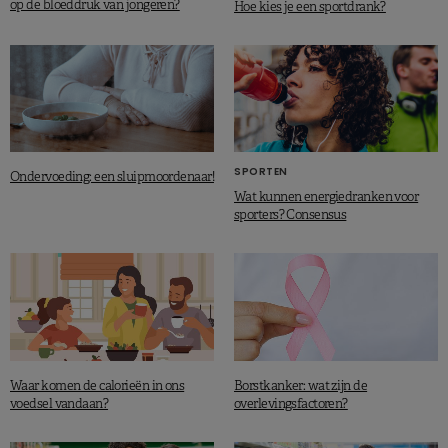
op de bloeddruk van jongeren?
Hoe kies je een sportdrank?
SPORTEN
Ondervoeding: een sluipmoordenaar!
Wat kunnen energiedranken voor
sporters? Consensus
Waar komen de calorieën in ons
Borstkanker: wat zijn de
voedsel vandaan?
overlevingsfactoren?