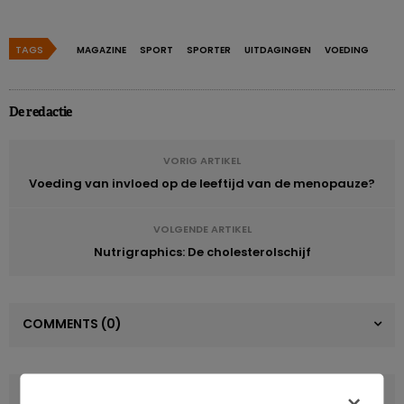
TAGS
MAGAZINE
SPORT
SPORTER
UITDAGINGEN
VOEDING
DOWNLOAD
De redactie
VORIG ARTIKEL
Voeding van invloed op de leeftijd van de menopauze?
VOLGENDE ARTIKEL
Nutrigraphics: De cholesterolschijf
COMMENTS
(0)
LATEST POSTS