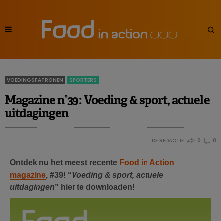
VOEDINGSPATRONEN
SPORTERS
Magazine n°39: Voeding & sport, actuele
uitdagingen
DE REDACTIE
0
0
Ontdek nu het meest recente
Food in Action
magazine
, #39! “
Voeding & sport, actuele
uitdagingen
” hier te downloaden!