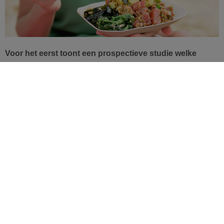
Voor het eerst toont een prospectieve studie welke
voedingsfactoren geassocieerd zijn met een vervroegd
of laattijdig natuurlijk intreden van de menopauze. De
resultaten werden gepubliceerd in een tijdschrift van het
BMJ
.
De leeftijd waarop de
menopauze
natuurlijk intreedt, is van
invloed op de latere gezondheidstoestand van de vrouw. Zo
blijkt een vervroegde menopauze geassocieerd met een
lagere minerale botdichtheid, osteoporose, depressie en
een verhoogd cardiovasculair risico. Het natuurlijk stoppen
van de ovariële functie is afhankelijk van diverse genetische
en omgevingsfactoren, maar ook van gedragsfactoren, die
nog niet allemaal opgehelderd zijn. Voor het eerst
rapporteert een prospectieve studie op nauwkeurige wijze