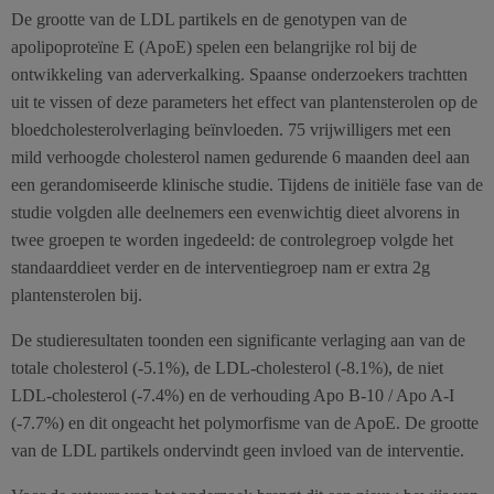
De grootte van de LDL partikels en de genotypen van de
apolipoproteïne E (ApoE) spelen een belangrijke rol bij de
ontwikkeling van aderverkalking. Spaanse onderzoekers trachtten
uit te vissen of deze parameters het effect van plantensterolen op de
bloedcholesterolverlaging beïnvloeden. 75 vrijwilligers met een
mild verhoogde cholesterol namen gedurende 6 maanden deel aan
een gerandomiseerde klinische studie. Tijdens de initiële fase van de
studie volgden alle deelnemers een evenwichtig dieet alvorens in
twee groepen te worden ingedeeld: de controlegroep volgde het
standaarddieet verder en de interventiegroep nam er extra 2g
plantensterolen bij.
De studieresultaten toonden een significante verlaging aan van de
totale cholesterol (-5.1%), de LDL-cholesterol (-8.1%), de niet
LDL-cholesterol (-7.4%) en de verhouding Apo B-10 / Apo A-I
(-7.7%) en dit ongeacht het polymorfisme van de ApoE. De grootte
van de LDL partikels ondervindt geen invloed van de interventie.