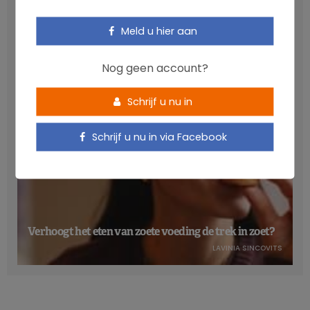
Anthocyanen: gunstig voor de cardiometabole
gezondheid
Meld u hier aan
NICOLAS GUGGENBÜHL
Nog geen account?
Schrijf u nu in
Schrijf u nu in via Facebook
Verhoogt het eten van zoete voeding de trek in zoet?
LAVINIA SINCOVITS