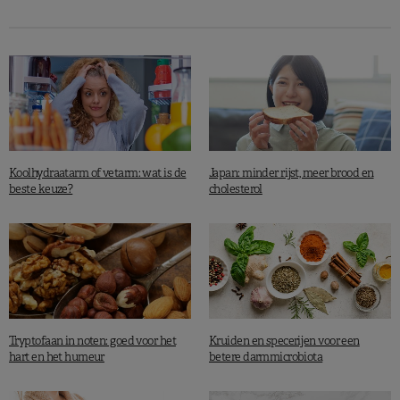
Koolhydraatarm of vetarm: wat is de
Japan: minder rijst, meer brood en
beste keuze?
cholesterol
Tryptofaan in noten: goed voor het
Kruiden en specerijen voor een
hart en het humeur
betere darmmicrobiota