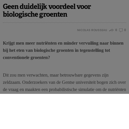
Geen duidelijk voordeel voor
biologische groenten
NICOLAS ROUSSEAU
0
0
Krijgt men meer nutriënten en minder vervuiling naar binnen
bij het eten van biologische groenten in tegenstelling tot
conventionele groenten?
Dit zou men verwachten, maar betrouwbare gegevens zijn
zeldzaam. Onderzoekers van de Gentse universiteit bogen zich over
de vraag en maakten een probabilistische simulatie om de nutriënten
en contaminatie te evalueren in wortelen, tomaten, spinazie, kropsla
en aardappelen. Twee steekproeven werden bekeken: de ene
vertegenwoordigde de Belgische populatie (n=3245) en de andere
Vlamingen die wel of niet bio groenten eten (n=522).