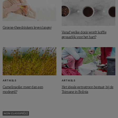
Groene-theedrinkers leven langer
Vanaf welke dosis wordt koffie
gevaarlijk voor het hart?
ARTIKELS
ARTIKELS
Camelinaolie: meer dan een
Het ideale eetpatroon bestaat, bij de
modegril?
Tsimane in Bolivia
NON CLASSIFIÉ(E)