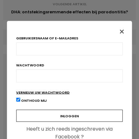
VOLGENDE ARTIKEL
DHA: ontstekingsremmende effecten bij parodontitis?
×
COMMENTS
(0)
GEBRUIKERSNAAM OF E-MAILADRES
LATEST POSTS
WACHTWOORD
VERNIEUW UW WACHTWOORD
ONTHOUD MIJ
Heeft u zich reeds ingeschreven via
Facebook ?