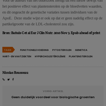
Voor de auteurs van het onderzoek brengt dit een nieuw bewijs van
het positieve effect van plantensterolen op de bloedvetten waarden,
en dit ongeacht de genetische variaties tussen individuen van de
ApoE. Deze studie wijst er ook op dat er geen nadelig effect op de
partikelgrootte van de LDL-cholesterol zou zijn.
Bron: Bañuls C et al Eur J Clin Nutr. 2010 Nov 3. Epub ahead of print
TAGS
FUNCTIONELE VOEDING
FYTOSTEROLEN
GENETICA
HART- EN VAATZIEKTEN
HYPERCHOLESTÉROLÉMIE
PLANTENSTEROLEN
Nicolas Rousseau
VORIG ARTIKEL
Geen duidelijk voordeel voor biologische groenten