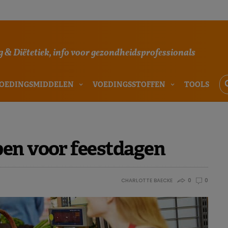
 & Diëtetiek, info voor gezondheidsprofessionals
OEDINGSMIDDELEN
VOEDINGSSTOFFEN
TOOLS
pen voor feestdagen
CHARLOTTE BAECKE
0
0