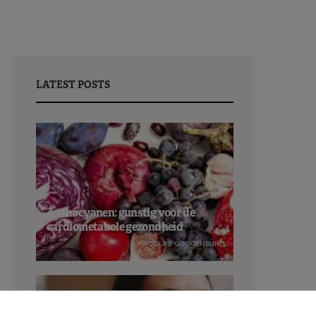
LATEST POSTS
Anthocyanen: gunstig voor de
cardiometabole gezondheid
NICOLAS GUGGENBÜHL