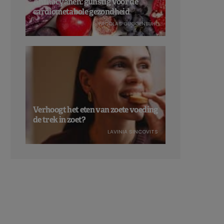
Anthocyanen: gunstig voor de
cardiometabole gezondheid
NICOLAS GUGGENBÜHL
Verhoogt het eten van zoete voeding
de trek in zoet?
LAVINIA SINCOVITS