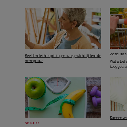
VOEDINGS
Beeldende therapie tegen overgewicht tijdens de
menopauze
Wat is het 
koopgedra
Kunnen we 
DELHAIZE