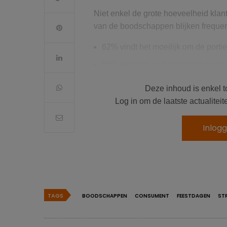
Niet enkel de grote hoeveelheid klan
van de boodschappen blijken frequent 
62% vindt het moeilijk om de porti
50% vergeet vaak iets bij de aank
de
1/3
worstelt met het opstellen va
Deze inhoud is enkel t
Log in om de laatste actualite
Vervolgens koopt bijna 80% van de B
van de consumenten eten moet weggo
Inlog
Oorzaken & oplossingen vo
De grootste frustraties bij de kersti
(68%), teveel klanten in de winkel (
stelt de helft van de Belgen zijn boo
TAGS
BOODSCHAPPEN
CONSUMENT
FEESTDAGEN
ST
15% geeft zelf toe dat ze in staat zi
schuift liever aan bij het diner van
besteden. Dit geldt meer voor Vlaan