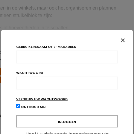
ten in de winkels, maar ook het organiseren en plannen
een struikelblok te zijn:
es of hoeveelheden in te schatten,
×
open,
GEBRUIKERSNAAM OF E-MAILADRES
n het boodschappenlijstje.
oegankelijk voor gezondheidsprofessionals.
iten te bekijken! Nog geen account? Maak er een aan!
elgen te grote hoeveelheden, waardoor ongeveer de helft
oien na het diner.
WACHTWOORD
gen
Inschrijven
or stress
nkopen zijn de drukte en de lange wachtrijen aan de kassa
VERNIEUW UW WACHTWOORD
63%) en een beperkte voorraad van producten (50%). Toch
ONTHOUD MIJ
dschappen voor de feestdagen uit tot het laatste moment.
RESS
SUPERMARKT
jn om voor te steken aan de kassa om tijd te winnen, 33%
 een ander en 35% kiest ervoor om deze boodschappen uit te
deren dan Wallonië. Bovendien is één derde voorstander