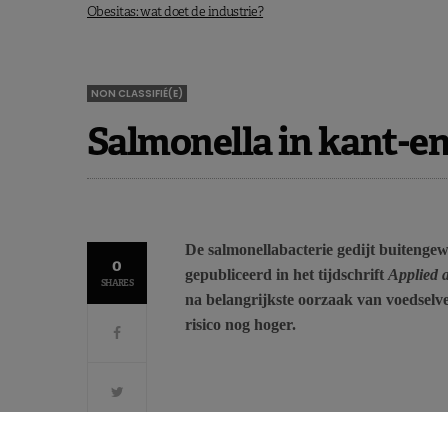
Obesitas: wat doet de industrie?
NON CLASSIFIÉ(E)
Salmonella in kant-en
De salmonellabacterie gedijt buitengew
0
gepubliceerd in het tijdschrift
Applied 
SHARES
na belangrijkste oorzaak van voedselver
risico nog hoger.