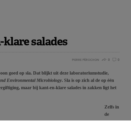
-klare salades
PIERRE PÉROCHON
0
0
oon goed op sla. Dat blijkt uit deze laboratoriumstudie,
and Environmental Microbiology
. Sla is op zich al de op één
giftiging, maar bij kant-en-klare salades in zakken ligt het
Zelfs in
de