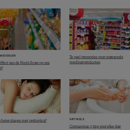
MIDDELEN
Te veel promoties voor ongezonde
voedingsproducten
effect van de Nutri-Score op ons
g?
ARTIKELS
beter slapen met prebiotica?
Coronavirus: 5 tips voor elke dag