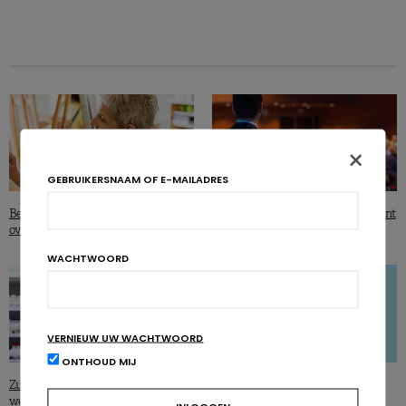
×
GEBRUIKERSNAAM OF E-MAILADRES
Beeldende therapie tegen
NutrEvent: innovatie in voeding kent
overgewicht tijdens de menopauze
geen grenzen
WACHTWOORD
VERNIEUW UW WACHTWOORD
ONTHOUD MIJ
Zuivelproducten en gezondheid:
Het levensverhaal van de ‘biotica’
welk verband?