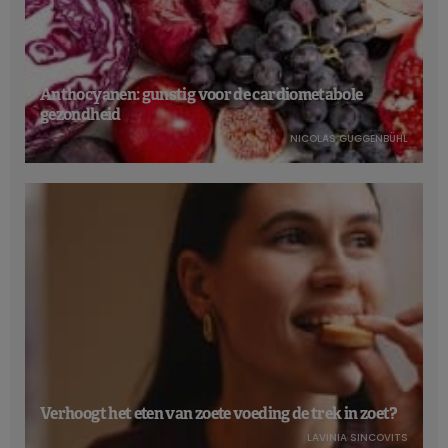
Anthocyanen: gunstig voor de cardiometabole
gezondheid
NICOLAS GUGGENBÜHL
Verhoogt het eten van zoete voeding de trek in zoet?
LAVINIA SINCOVITS