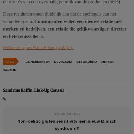
de risico’s van een overmatig gebruik van de producten (56%).
Deze resultaten tonen duidelijk aan dat de spelregels aan het
veranderen zijn.
Consumenten willen een nieuwe relatie met
merken en bedrijven, een relatie die gelijkwaardiger, directer
en betekenisvoller is.
Persbericht, Ipsos Public Affairs, 13/06/3013.
TAGS
CONSUMENTEN
DUURZAAM
GEZONDHEID
MERKEN
WELZIJN
Sandrine Raffin, Link-Up Conseil
VORIG ARTIKEL
Non-celiac gluten sensitivity: een nieuw klinisch
syndroom?