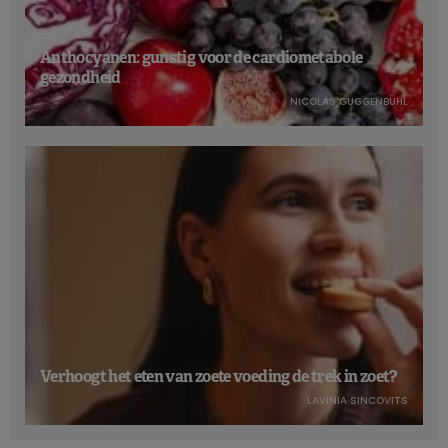
Anthocyanen: gunstig voor de cardiometabole
gezondheid
NICOLAS GUGGENBÜHL
Verhoogt het eten van zoete voeding de trek in zoet?
LAVINIA SINCOVITS