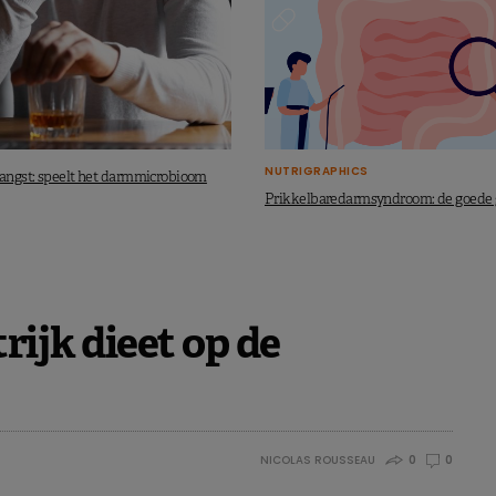
NUTRIGRAPHICS
 angst: speelt het darmmicrobioom
Prikkelbaredarmsyndroom: de goede
rijk dieet op de
NICOLAS ROUSSEAU
0
0