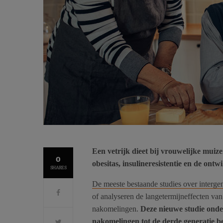
Een vetrijk dieet bij vrouwelijke muize
0
obesitas, insulineresistentie en de ont
SHARES
De meeste bestaande studies over intergen
of analyseren de langetermijneffecten van
nakomelingen.
Deze nieuwe studie onde
nakomelingen tot de derde generatie b