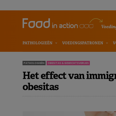
Voeding
PATHOLOGIEËN
VOEDINGSPATRONEN
V
PATHOLOGIEËN
OBESITAS & GEWICHTSVERLIES
Het effect van immigr
obesitas