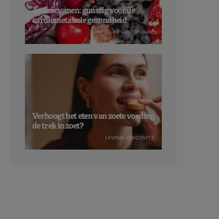
Anthocyanen: gunstig voor de
cardiometabole gezondheid
NICOLAS GUGGENBÜHL
Verhoogt het eten van zoete voeding
de trek in zoet?
LAVINIA SINCOVITS