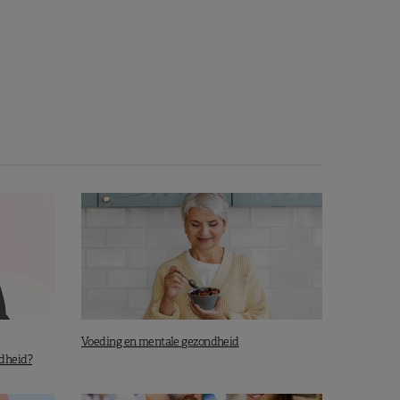
Voeding en mentale gezondheid
ndheid?