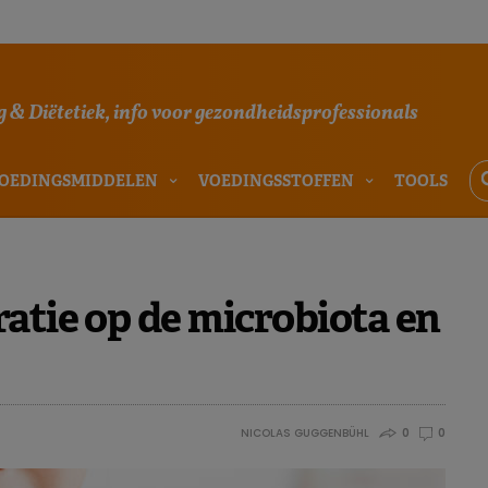
 & Diëtetiek, info voor gezondheidsprofessionals
OEDINGSMIDDELEN
VOEDINGSSTOFFEN
TOOLS
atie op de microbiota en
NICOLAS GUGGENBÜHL
0
0