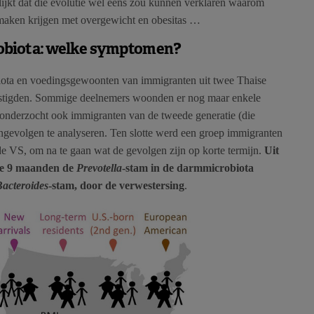
ijkt dat die evolutie wel eens zou kunnen verklaren waarom
 maken krijgen met overgewicht en obesitas …
robiota: welke symptomen?
iota en voedingsgewoonten van immigranten uit twee Thaise
 vestigden. Sommige deelnemers woonden er nog maar enkele
e onderzocht ook immigranten van de tweede generatie (die
ngevolgen te analyseren. Ten slotte werd een groep immigranten
de VS, om na te gaan wat de gevolgen zijn op korte termijn.
Uit
rste 9 maanden de
Prevotella
-stam in de darmmicrobiota
acteroides
-stam, door de verwestersing
.