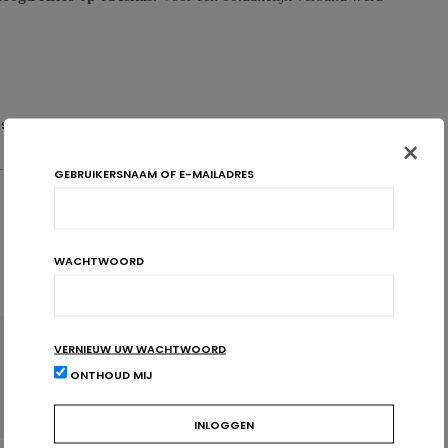
 STATEN
WESTERS
×
GEBRUIKERSNAAM OF E-MAILADRES
WACHTWOORD
VERNIEUW UW WACHTWOORD
VOLGENDE ARTIKEL
ONTHOUD MIJ
Verzadigde vetzuren dan toch niet zo slecht!