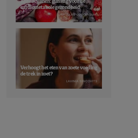
Anthocyanen: gunstig voor de
cardiometabole gezondheid
NICOLAS GUGGENBÜHL
Verhoogt het eten van zoete voeding
de trek in zoet?
LAVINIA SINCOVITS