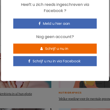
Heeft u zich reeds ingeschreven via
Facebook ?
Meld u hier aan
Nog geen account?
Schrijf u nu in
Schrijf u nu in via Facebook
NUTRIGRAPHICS
robiota in al hun glorie
Welke voeding voor de mentale gezo