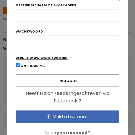
GEBRUIKERSNAAM OF E-MAILADRES
TAGS
ADVIEZEN
OMEGA 3
PALMITINEZUUR
VERZADIGDE VETZUREN
ZUIVELPRODUCTEN
WACHTWOORD
Nicolas Guggenbühl
VERNIEUW UW WACHTWOORD
VORIG ARTIKEL
ONTHOUD MIJ
Het effect van immigratie op de microbiota en obesitas
VOLGENDE ARTIKEL
Heeft u zich reeds ingeschreven via
Google identificeert voedselvergiftigingen in real time
Facebook ?
Meld u hier aan
COMMENTS
(0)
Nog geen account?