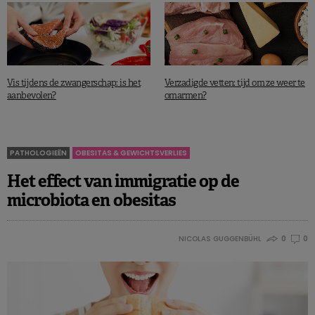
Vis tijdens de zwangerschap: is het
Verzadigde vetten: tijd om ze weer te
aanbevolen?
omarmen?
PATHOLOGIEËN
OBESITAS & GEWICHTSVERLIES
Het effect van immigratie op de
microbiota en obesitas
NICOLAS GUGGENBÜHL
0
0