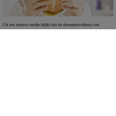
Uit een nieuwe studie blijkt dat de darmmicrobiota van
Aziatische immigranten die naar de Verenigde Staten
verhuizen, verwestert. Bovendien lopen ze een verhoogd risico
op diabetes.
Een grote microbiële diversiteit wordt gezien als een eigenschap
van een gezonde microbiota. Een beperkte diversiteit wordt dan
weer gelinkt aan verschillende gezondheidsproblemen, zoals een
verstoord metabolisme, obesitas en overgewicht. Het tijdschrift
Cell
publiceerde een studie waarin wetenschappers onderzochten hoe de
darmmicrobiota
van vluchtelingen uit Zuidoost-Azië evolueert
nadat ze zich in de Verenigde Staten hebben gevestigd. Nu blijkt
dat die evolutie wel eens zou kunnen verklaren waarom dergelijke
immigrantenpopulaties snel te maken krijgen met overgewicht en
obesitas …