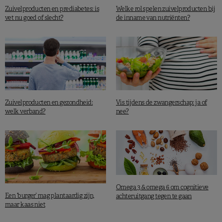
Zuivelproducten en prediabetes: is
Welke rol spelen zuivelproducten bij
vet nu goed of slecht?
de inname van nutriënten?
Zuivelproducten en gezondheid:
Vis tijdens de zwangerschap: ja of
welk verband?
nee?
Omega 3 & omega 6 om cognitieve
Een ‘burger’ mag plantaardig zijn,
achteruitgang tegen te gaan
maar kaas niet