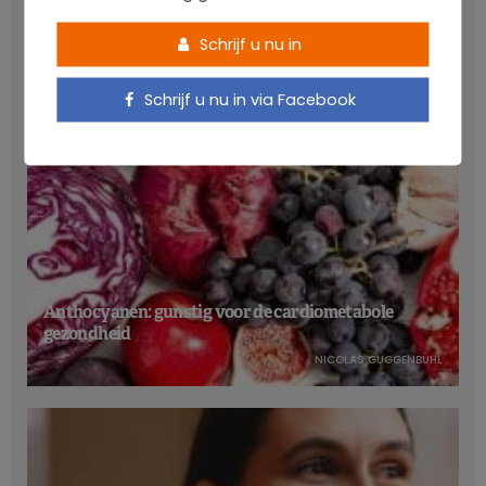
LATEST POSTS
Schrijf u nu in
Schrijf u nu in via Facebook
Anthocyanen: gunstig voor de cardiometabole
gezondheid
NICOLAS GUGGENBÜHL