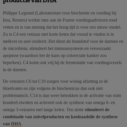
Philippe Legrand (Laboratorium voor biochemie en voeding bij
Inra, Rennes) werkte mee aan de Franse voedingsadviezen rond
vetten en is van mening dat het hoog tijd is voor een nieuw model.
Zo is C4 een vetzuur met korte keten dat vooral te vinden is in
melkvet en snel oxideert. Het dient als brandstof voor de darmen en
de microbiota, stimuleert het immuunsysteem en veroorzaakt
apoptose (waardoor het de kans op colorectale kanker zou
beperken). C4 komt ook vrij bij de fermentatie van voedingsvezels
in de darmen.
De vetzuren C6 tot C10 zorgen voor weinig afzetting in de
bloedvaten en zijn volgens de biochemicus dan ook niet
problematisch. C14 is dan weer betrokken in de activatie van ruim
honderd eiwitten en activeert ook de synthese van omega 6- en
omega 3-vetzuren met lange keten. Ten slotte
stimuleert de
combinatie van zuivelproducten en koolzaadolie de synthese
van
DHA
.