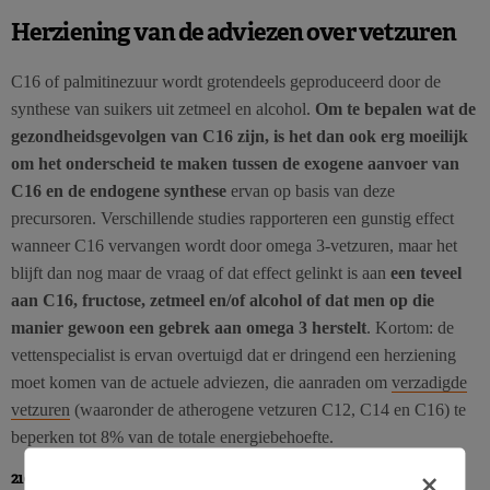
Herziening van de adviezen over vetzuren
C16 of palmitinezuur wordt grotendeels geproduceerd door de
synthese van suikers uit zetmeel en alcohol.
Om te bepalen wat de
gezondheidsgevolgen van C16 zijn, is het dan ook erg moeilijk
om het onderscheid te maken tussen de exogene aanvoer van
C16 en de endogene synthese
ervan op basis van deze
precursoren. Verschillende studies rapporteren een gunstig effect
wanneer C16 vervangen wordt door omega 3-vetzuren, maar het
blijft dan nog maar de vraag of dat effect gelinkt is aan
een teveel
aan C16, fructose, zetmeel en/of alcohol of dat men op die
manier gewoon een gebrek aan omega 3 herstelt
. Kortom: de
vettenspecialist is ervan overtuigd dat er dringend een herziening
moet komen van de actuele adviezen, die aanraden om
verzadigde
vetzuren
(waaronder de atherogene vetzuren C12, C14 en C16) te
beperken tot 8% van de totale energiebehoefte.
×
21e Congrès de nutrition et santé, Bruxelles, 16-17 novembre 2018.