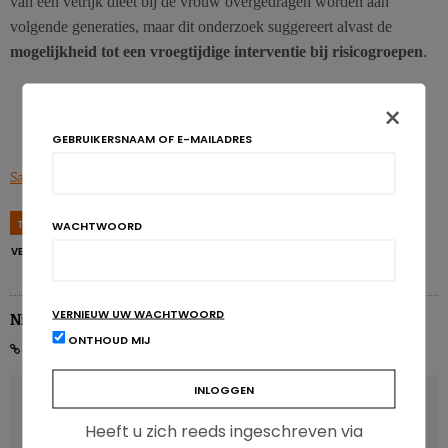
van een vetrijk dieet bij de vrouw overgedragen worden aan
volgende generaties, maar dit onderzoek suggereert alvast de
mogelijkheid tot een vroegtijdige interventie bij risicogroepen
.
Ontdek onze andere artikels
over vetten
×
GEBRUIKERSNAAM OF E-MAILADRES
Sarker G. et al., Translational Psychiatry, 2018; 8 (1).
TAGS
FAMILIALE VOORGESCHIEDENIS
GENERATIES
OBESITAS
WACHTWOORD
VERSLAVING
VETTEN
VERNIEUW UW WACHTWOORD
Nicolas Rousseau
ONTHOUD MIJ
VORIG ARTIKEL
Gewicht verliezen: moeten we ons elke dag wegen?
Heeft u zich reeds ingeschreven via