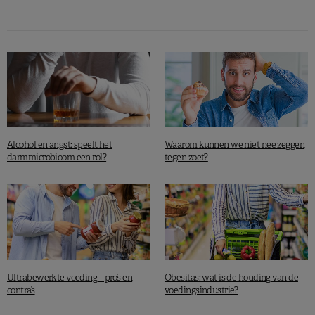
Alcohol en angst: speelt het
Waarom kunnen we niet nee zeggen
darmmicrobioom een rol?
tegen zoet?
Ultrabewerkte voeding – pro’s en
Obesitas: wat is de houding van de
contra’s
voedingsindustrie?