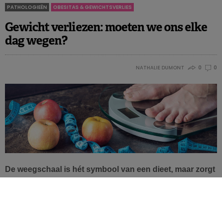
PATHOLOGIEËN
OBESITAS & GEWICHTSVERLIES
Gewicht verliezen: moeten we ons elke
dag wegen?
NATHALIE DUMONT
0
0
De weegschaal is hét symbool van een dieet, maar zorgt
voor heel wat verdeeldheid. Voor sommigen is het
toestel een bron van motivatie. Bij anderen werkt wegen
alleen ontmoedigend. Wat is echter het objectieve effect
van een dagelijks of regelmatig weegschaalgebruik op