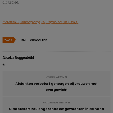
dit gebied.
McFerran B., Mukhopadhyay A., Psychol Sci., 2013 Jun 5.
TAGS
BMI
CHOCOLADE
Nicolas Guggenbühl
VORIG ARTIKEL
Afslanken verbetert geheugen bij vrouwen met
overgewicht
VOLGENDE ARTIKEL
Slaaptekort zou ongezonde eetgewoonten in de hand