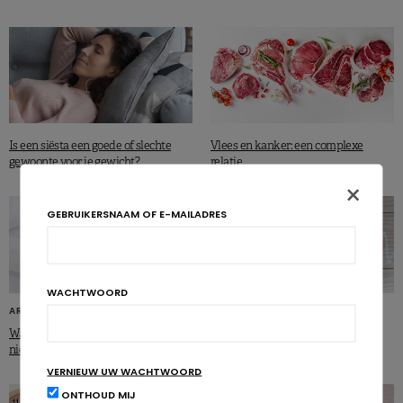
Is een siësta een goede of slechte
Vlees en kanker: een complexe
gewoonte voor je gewicht?
relatie
×
GEBRUIKERSNAAM OF E-MAILADRES
WACHTWOORD
ARTIKELS
ARTIKELS
Waarom berekent de huisarts je BMI
Overgewicht heeft vanaf 17 jaar
niet?
invloed op de hartfunctie
VERNIEUW UW WACHTWOORD
ONTHOUD MIJ