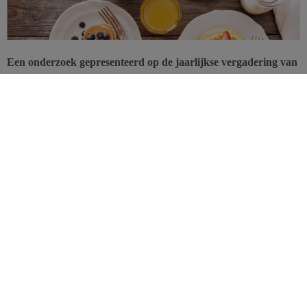
Een onderzoek gepresenteerd op de jaarlijkse vergadering van
The
Endocrine Society
in San Francisco toont aan dat de
insulinespiegel na de middagmaaltijd bij een persoon met
overgewicht meer stijgt wanneer deze het ontbijt heeft
overgeslagen, dan op dagen mét ontbijt.
Dat het ontbijt heel wat gezondheidsvoordelen biedt, was al eerder
bewezen, maar nu blijkt dat het ontbijt een belangrijke factor is in
het fenomeen van de (acute) insulineresistentie. Elisabeth Thomas,
endocrinologe aan de
Colorado School of Medicine
in Aurora,
bestudeerde negen vrouwen met een gemiddelde leeftijd van 29
jaar, met overgewicht of obesitas, maar zonder diabetes.
Willekeurig bepaald kregen zij bij hun eerste bezoek al dan niet
een
ontbijt
aangeboden, en bij het tweede bezoek een maand later
werden de groepen omgekeerd. Vier uur later aten de vrouwen