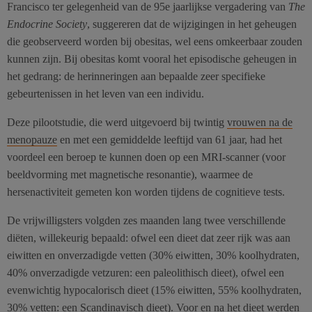
Francisco ter gelegenheid van de 95e jaarlijkse vergadering van
The
Endocrine Society
, suggereren dat de wijzigingen in het geheugen
die geobserveerd worden bij obesitas, wel eens omkeerbaar zouden
kunnen zijn. Bij obesitas komt vooral het episodische geheugen in
het gedrang: de herinneringen aan bepaalde zeer specifieke
gebeurtenissen in het leven van een individu.
Deze pilootstudie, die werd uitgevoerd bij twintig
vrouwen na de
menopauze
en met een gemiddelde leeftijd van 61 jaar, had het
voordeel een beroep te kunnen doen op een MRI-scanner (voor
beeldvorming met magnetische resonantie), waarmee de
hersenactiviteit gemeten kon worden tijdens de cognitieve tests.
De vrijwilligsters volgden zes maanden lang twee verschillende
diëten, willekeurig bepaald: ofwel een dieet dat zeer rijk was aan
eiwitten en onverzadigde vetten (30% eiwitten, 30% koolhydraten,
40% onverzadigde vetzuren: een paleolithisch dieet), ofwel een
evenwichtig hypocalorisch dieet (15% eiwitten, 55% koolhydraten,
30% vetten: een Scandinavisch dieet). Voor en na het dieet werden