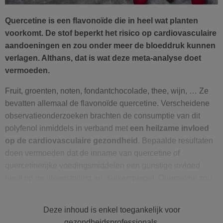
Quercetine is een flavonoïde die in heel wat planten
voorkomt. De stof beperkt het risico op cardiovasculaire
aandoeningen en zou onder meer de bloeddruk kunnen
verlagen. Althans, dat is wat deze meta-analyse doet
vermoeden.
Fruit, groenten, noten, fondantchocolade, thee, wijn, … Ze
bevatten allemaal de flavonoïde quercetine. Verscheidene
observatieonderzoeken brachten de consumptie van dit
polyfenol inmiddels in verband met
een heilzame invloed
op de cardiovasculaire gezondheid
. Bepaalde resultaten
doen vermoeden dat de inname van quercetine of
quercetinerijke voedingsmiddelen een gunstige invloed
heeft op de bloedstolling en -suikerspiegel. Quercetine zou
bovendien ontstekingsremmend en bloeddrukverlagend
werken. Daarnaast lijkt de stof een heilzaam effect te
Deze inhoud is enkel toegankelijk voor
hebben op vetstofwisselingsproblemen. Klinische studies
gezondheidsprofessionals.