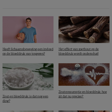
De auteurs van deze studie, die verscheen in het vakblad
Nutrition Reviews
, zijn van mening dat meer onderzoek
vereist is om quercetinerijke voeding te identificeren. Het
moet eveneens de optimale dosering en innamefrequentie
van quercetine achterhalen, en elke mogelijk negatieve
invloed ervan in kaart brengen.
Meer leesvoer:
Beschermen polyfenolen in appels
Heeft lichaamsbeweging een invloed
Het effect van zoethout op de
tegen kanker?
op de bloeddruk van jongeren?
bloeddruk wordt onderschat!
Huang H. et al., Nutrition Reviews, Published 06 Jauary 2020.
Zoutconsumptie en bloeddruk: hoe
Zout en bloeddruk: is dat nog een
zit dat nu precies?
ding?