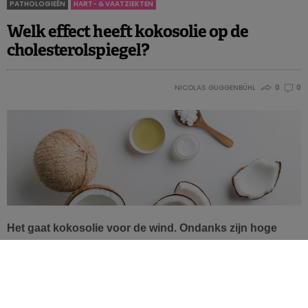
PATHOLOGIEËN
HART- & VAATZIEKTEN
Welk effect heeft kokosolie op de
cholesterolspiegel?
NICOLAS GUGGENBÜHL
0
0
Het gaat kokosolie voor de wind. Ondanks zijn hoge
gehalte aan verzadigde vetzuren houdt de olie er bij heel
wat mensen een positief imago op na. Uit deze meta-
analyse blijkt echter dat kokosolie de LDL-
cholesterolspiegel verhoogt.