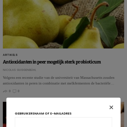
ARTIKELS
Antioxidanten in peer mogelijk sterk probioticum
NICOLAS GUGGENBÜHL
Volgens een recente studie van de universiteit van Massachusetts zouden
antioxidanten in peren in combinatie met melkfermenten de bacteriële…
0
0
×
GEBRUIKERSNAAM OF E-MAILADRES