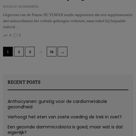
NICOLAS GUGGENBÜHL
Gegevens van de Franse SU.VI.MAX studie rapporteren dat een supplementatie
met antioxidanten het verbale geheugen verbetert, maar enkel bij bepaalde
individ…
0
0
…
→
1
2
3
16
RECENT POSTS
Anthocyanen: gunstig voor de cardiometabole
gezondheid
Verhoogt het eten van zoete voeding de trek in zoet?
Een gezonde darmmicrobiota is goed, maar wat is dat
eigenlijk?