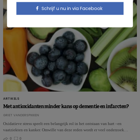
Schrijf u nu in via Facebook
ARTIKELS
Met antioxidanten minder kans op dementie en infarcten?
GRIET VANDERSPIKKEN
Oxidatieve stress speelt een belangrijk rol in het ontstaan van hart –en
vaatziekten en kanker. Omwille van deze reden wordt er veel onderzoek…
0
0