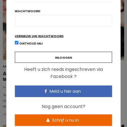
WACHTWOORD
VERNIEUW UW WACHTWOORD
ONTHOUD MIJ
ARTIKELS
Heeft u zich reeds ingeschreven via
Antioxidanten doen kankerverwekkend effect charcuterie
Facebook ?
teniet
NICOLAS GUGGENBÜHL
Meld u hier aan
Antioxidanten zouden de effecten kunnen wijzigen van charcuterie op het
risico van borstkanker, en ze zelfs onschadelijk maken. Dat blijkt uit een
Nog geen account?
studie…
0
0
Schrijf u nu in