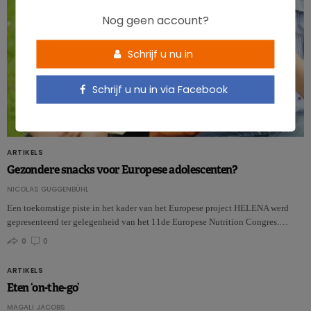
Nog geen account?
Schrijf u nu in
Schrijf u nu in via Facebook
ARTIKELS
Gezondere snacks voor Europese adolescenten?
NICOLAS GUGGENBÜHL
Een toekomstige piste in het kader van het Europese project HELENA werd
gepresenteerd ter gelegenheid van het 11de Europese Nutrition Congres.…
0
0
ARTIKELS
Eten ‘on-the-go’
MAGALI JACOBS