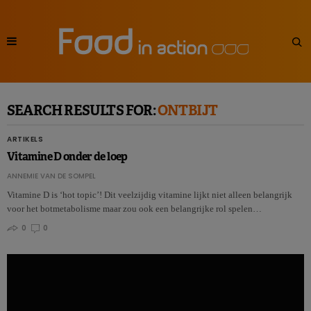
SEARCH RESULTS FOR:
ONTBIJT
ARTIKELS
Vitamine D onder de loep
ANNEMIE VAN DE SOMPEL
Vitamine D is ‘hot topic’! Dit veelzijdig vitamine lijkt niet alleen belangrijk
voor het botmetabolisme maar zou ook een belangrijke rol spelen…
0
0