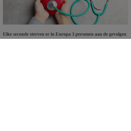
Elke seconde sterven er in Europa 3 personen aan de gevolgen
van een cardiovasculaire aandoening. In veel landen zou de
helft van die sterfgevallen verband houden met een
onevenwichtige voeding. De nood aan preventie is duidelijk
hoog.
Onderzoekers van de Duitse Friedrich-Schiller-Universität Jena
onderzochten representatieve gegevens van het
Global Burden of
Disease
-project tussen 1990 en 2016. Ze berekenden het aantal
sterfgevallen als gevolg van een onevenwichtige voeding
.
Daarvoor baseerden ze zich op de voedingsconsumptie en andere
risicofactoren in de 51 landen van het Europese deel van de WHO.
Wat bleek? Het standaardsterftecijfer per leeftijd als gevolg van
cardiovasculaire aandoeningen is de voorbije 26 jaar gedaald, maar