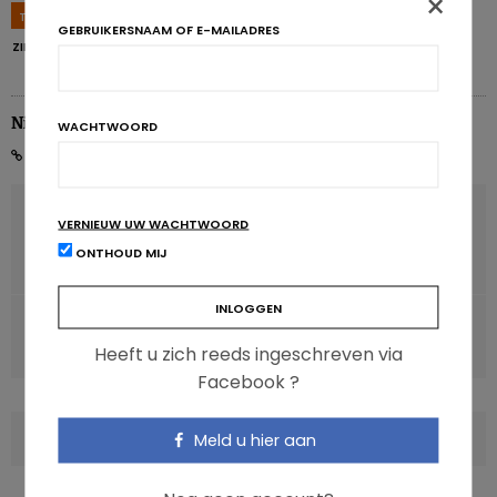
×
TAGS
HOGE BLOEDDRUK
HYPERTENSIE
NATRIUM
NIERZIEKTEN
GEBRUIKERSNAAM OF E-MAILADRES
ZINK
Nicolas Rousseau
WACHTWOORD
VORIG ARTIKEL
VERNIEUW UW WACHTWOORD
Hart- en vaatziekten: bijna 1 op 5 sterfgevallen
ONTHOUD MIJ
vermijdbaar
VOLGENDE ARTIKEL
Bio, het magische woord voor consumenten
Heeft u zich reeds ingeschreven via
Facebook ?
COMMENTS
(0)
Meld u hier aan