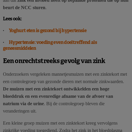
aan dat
zink een invloed heeft op bepaalde proteïnen die op hun
beurt de NCC sturen
.
Lees ook:
·
Yoghurt eten is gezond bij hypertensie
·
Hypertensie: voeding even doeltreffend als
geneesmiddelen
Een onrechtstreeks gevolg van zink
Onderzoekers vergeleken mannetjesmuizen met een zinktekort met
een controlegroep van gezonde dieren met normale zinkwaarden.
De muizen met een zinktekort ontwikkelden een hoge
bloeddruk en een evenredige afname van de afvoer van
natrium via de urine
. Bij de controlegroep bleven die
veranderingen uit.
Een kleine groep muizen met een zinktekort kreeg vervolgens
zinkrijke voeding toegediend. Zodra het zink in het bloedplasma