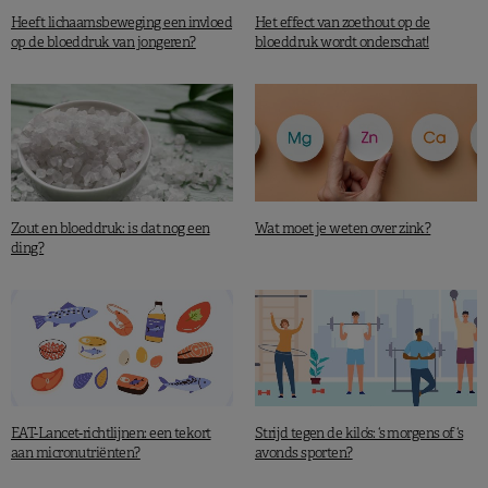
Heeft lichaamsbeweging een invloed
Het effect van zoethout op de
op de bloeddruk van jongeren?
bloeddruk wordt onderschat!
Zout en bloeddruk: is dat nog een
Wat moet je weten over zink?
ding?
EAT-Lancet-richtlijnen: een tekort
Strijd tegen de kilo’s: ‘s morgens of ‘s
aan micronutriënten?
avonds sporten?