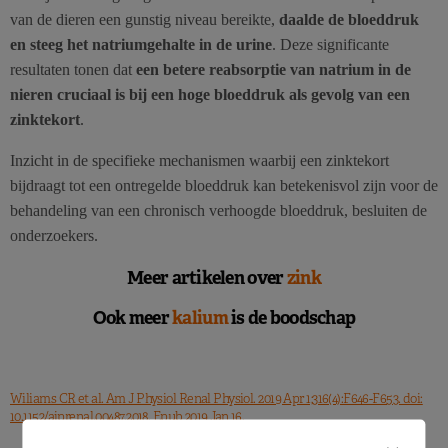
van de dieren een gunstig niveau bereikte,
daalde de bloeddruk
en steeg het natriumgehalte in de urine
. Deze significante
resultaten tonen dat
een betere reabsorptie van natrium in de
nieren cruciaal is bij een hoge bloeddruk als gevolg van een
zinktekort
.
Inzicht in de specifieke mechanismen waarbij een zinktekort
bijdraagt tot een ontregelde bloeddruk kan betekenisvol zijn voor de
behandeling van een chronisch verhoogde bloeddruk, besluiten de
onderzoekers.
Meer artikelen over
zink
Ook meer
kalium
is de boodschap
Wiliams CR et al. Am J Physiol Renal Physiol. 2019 Apr 1;316(4):F646-F653. doi:
10.1152/ajprenal.00487.2018. Epub 2019 Jan 16.