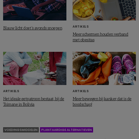
ARTIKELS
Blauw licht doet ’s avonds snoepen
Meer schermen houden verband
met obesitas
ARTIKELS
ARTIKELS
Het ideale eetpatroon bestaat, bij de
Meer bewegen bij kanker, dat is de
Tsimane in Bolivia
boodschap!
VOEDINGSMIDDELEN
PLANTAARDIGE ALTERNATIEVEN