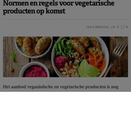
Normen en regels voor vegetarische
producten op komst
ODILE BERNARD
0
0
Het aanbod veganistische en vegetarische producten is nog
nooit eerder zo breed geweest. Tot op de dag van vandaag
bestaan er echter geen normen voor deze productcategorie,
daar komt binnenkort verandering in!
De vraag naar
plantaardige alternatieven
voor dierlijke producten is
sinds enkele jaren in volle groei. De consument wordt
flexitariër
,