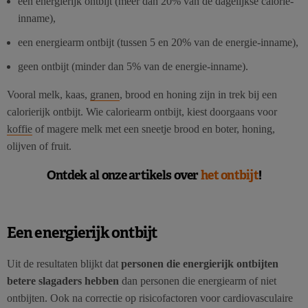
een energierijk ontbijt (meer dan 20% van de dagelijkse calorie-
inname),
een energiearm ontbijt (tussen 5 en 20% van de energie-inname),
geen ontbijt (minder dan 5% van de energie-inname).
Vooral melk, kaas,
granen
, brood en honing zijn in trek bij een
calorierijk ontbijt. Wie caloriearm ontbijt, kiest doorgaans voor
koffie
of magere melk met een sneetje brood en boter, honing,
olijven of fruit.
Ontdek al onze artikels over
het ontbijt
!
Een energierijk ontbijt
Uit de resultaten blijkt dat
personen die energierijk ontbijten
betere slagaders hebben
dan personen die energiearm of niet
ontbijten. Ook na correctie op risicofactoren voor cardiovasculaire