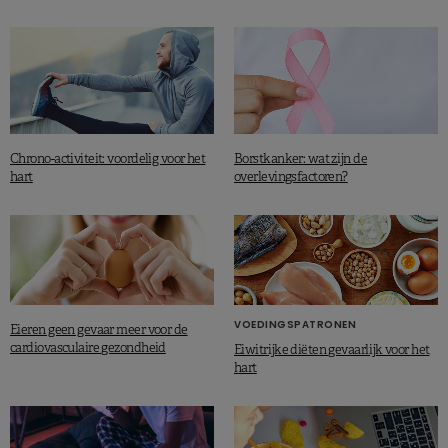
Chrono-activiteit: voordelig voor het
Borstkanker: wat zijn de
hart
overlevingsfactoren?
VOEDINGSPATRONEN
Eieren geen gevaar meer voor de
cardiovasculaire gezondheid
Eiwitrijke diëten gevaarlijk voor het
hart