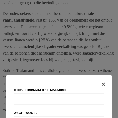
aandoeningen gaan die bevindingen op.
De onderzoekers stelden meer bepaald een
abnormale
vaatwandstijfheid
vast bij 15% van de deelnemers die het ontbijt
overslaan. Dat percentage daalt naar 9,5% bij wie energiearm
ontbijt, en naar 8,7% bij wie energierijk ontbijt. In lijn met die
vaststellingen werd bij 28 % van de personen die het ontbijt
overslaan
aanzienlijke slagaderverkalking
vastgesteld. Bij 2%
van de personen die energiearm ontbijten, werd slagaderverkalking
vastgesteld, tegenover 18% bij wie graag stevig ontbijt.
Sotirios Tsalamandris is cardioloog aan de universiteit van Athene
en hoofdauteur van dit onderzoek. Hij wijst erop dat de steekproef
×
een
mediterraan eetpatroon
heeft. De vraag rijst dus of de
GEBRUIKERSNAAM OF E-MAILADRES
bevindingen ook opgaan bij andere eetgewoonten. Hoewel dit
onderzoek geen oorzakelijk verband blootlegt, geeft het nog maar
eens aan
dat regelmatig ontbijten verband houdt met een
evenwichtig eetpatroon
.
WACHTWOORD