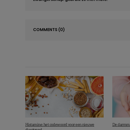
COMMENTS
(0)
Histamine: het codewoord voor een nieuwe
De darmmic
dieettrend