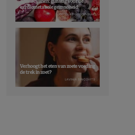
Anthocyanen: gunstig voor de
cardiometabole gezondheid
NICOLAS GUGGENBÜHL
Verhoogt het eten van zoete voeding
de trek in zoet?
LAVINIA SINCOVITS