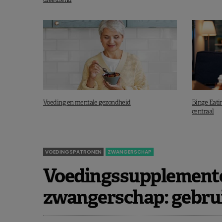
Voeding en mentale gezondheid
Binge Eati
centraal
VOEDINGSPATRONEN
ZWANGERSCHAP
Voedingssupplemente
zwangerschap: gebrui