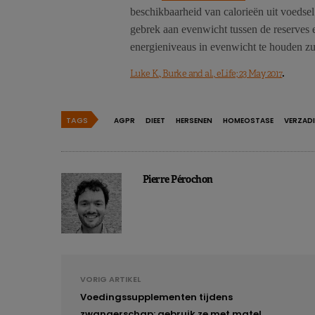
beschikbaarheid van calorieën uit voedse
gebrek aan evenwicht tussen de reserves
energieniveaus in evenwicht te houden 
.
Luke K., Burke and al., eLife; 23 May 2017
TAGS
AGPR
DIEET
HERSENEN
HOMEOSTASE
VERZAD
Pierre Pérochon
VORIG ARTIKEL
Voedingssupplementen tijdens
zwangerschap: gebruik ze met mate!