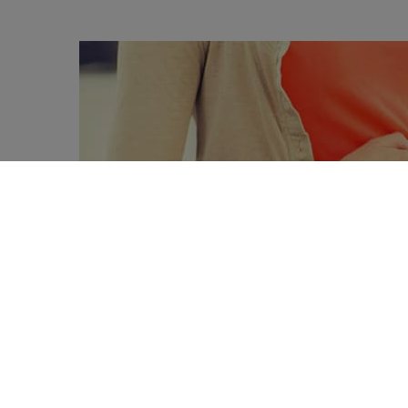
In Frankrijk wijst het Anses gezondheid
0
zwangerschap geen bronnen van vitami
SHARES
biologische follow-up. Ze brengen name
(een te hoog calciumgehalte) en congen