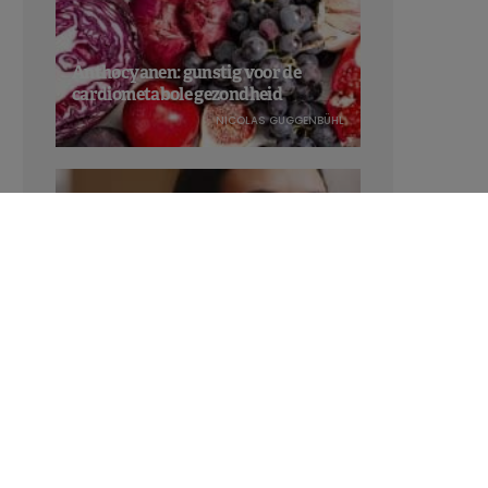
Anthocyanen: gunstig voor de
cardiometabole gezondheid
NICOLAS GUGGENBÜHL
Verhoogt het eten van zoete voeding
de trek in zoet?
LAVINIA SINCOVITS