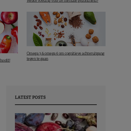
Welke voeding voor de mentale gezondheid?
Omega 3 & omega 6 om cognitieve achteruitgang
tegen te gaan
 hoofd!
LATEST POSTS