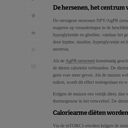
De hersenen, het centrum 
De orexigene neuronen NPY/AgPR (neurop
reageren op veranderingen in de beschikb
hypoglykemie en ghreline, vandaar het 
door leptine, insuline, hyperglycemie en 
anorexia.
Als de
AgPR-neuronen
kunstmatig geacti
de dieren calorieën verbranden. De dieren
geen voer meer geven. Als de muizen wel v
ruiken, wordt dit effect tenietgedaan en 
Krijgen de muizen een vetrijk dieet, dan
thermogenese in het vetweefsel. De diere
Caloriearme diëten worde
Via de
mTORC1-eiwitten
krijgen de neur