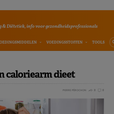
 & Diëtetiek, info voor gezondheidsprofessionals
OEDINGSMIDDELEN
VOEDINGSSTOFFEN
TOOLS
n caloriearm dieet
PIERRE PÉROCHON
0
0