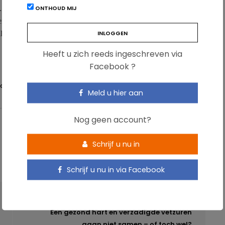
ONTHOUD MIJ
l. In geval van een caloriearm dieet signaleert mTORC1 een
 en de energie geleverd door de voedselinname. Om de
zullen de AgPR-neuronen de thermogenese verminderen.
Heeft u zich reeds ingeschreven via
Facebook ?
IGING
Meld u hier aan
Nog geen account?
Schrijf u nu in
Schrijf u nu in via Facebook
VOLGENDE ARTIKEL
Een gezond hart en verzadigde vetzuren
gaan niet samen – of toch wel?