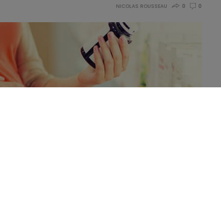
NICOLAS ROUSSEAU
0
0
sprofessionals erop dat het belangrijk is om tijdens de
nen en mineralen te cumuleren zonder regelmatige
lijk een potentieel risico mee van neonatale hypercalciëmie
itale hypothyreoïdie (een te langzaam werkende schildklier).