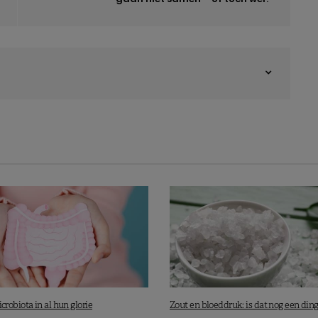
robiota in al hun glorie
Zout en bloeddruk: is dat nog een din