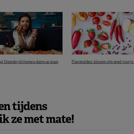
ng Disorder, de hersen-darm-as staat
Flavonoïden: kleuren zijn goed voor je
n tijdens
k ze met mate!