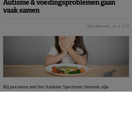
Autisme & voedingsproblemen gaan
vaak samen
ODILE BERNARD
0
0
Bij personen met het Autisme Spectrum Stoornis zijn
voedingsproblemen courant, 46 tot 89% zou er last van
hebben. Hoe het probleem zich concreet voordoet werd
duidelijk tijdens het symposium “Autisme & Moeilijke eters”
dat plaatsvond in Antwerpen op 14 maart.
Minstens 5 keer meer risico bij autisme