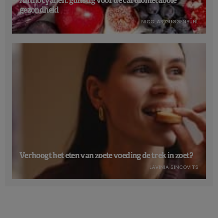
Anthocyanen: gunstig voor de cardiometabole
gezondheid
NICOLAS GUGGENBÜHL
Verhoogt het eten van zoete voeding de trek in zoet?
LAVINIA SINCOVITS