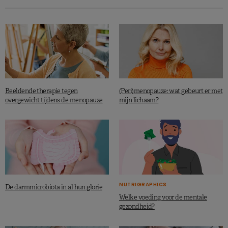
Beeldende therapie tegen
(Peri)menopauze: wat gebeurt er met
overgewicht tijdens de menopauze
mijn lichaam?
NUTRIGRAPHICS
De darmmicrobiota in al hun glorie
Welke voeding voor de mentale
gezondheid?