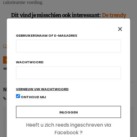
caloriearme voeding.
Dit vind je misschien ook interessant:
De trendy
diëten
×
GEBRUIKERSNAAM OF E-MAILADRES
Courtney A. et al., PLoS ONE, 2018; 13(11).
TAGS
CALORIEËN
EETGEWOONTEN
GEWICHT
HERSENEN
WACHTWOORD
WEERGAVE
VERNIEUW UW WACHTWOORD
Nicolas Rousseau
ONTHOUD MIJ
VORIG ARTIKEL
Autisme & voedingsproblemen gaan vaak samen
Heeft u zich reeds ingeschreven via
Facebook ?
VOLGENDE ARTIKEL