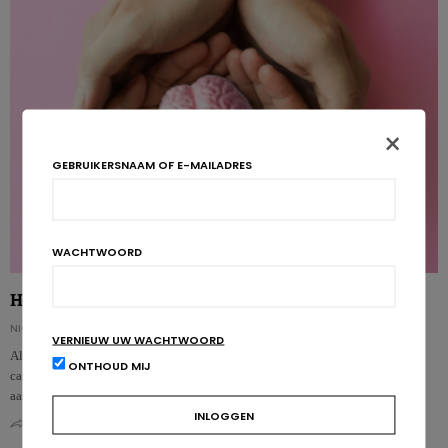
×
GEBRUIKERSNAAM OF E-MAILADRES
WACHTWOORD
Homocysteïne: doelwit bij een beroerte?
NICOLAS GUGGENBÜHL
VERNIEUW UW WACHTWOORD
Al lang heerst het vermoeden dat homocysteïne een rol speelt in
ONTHOUD MIJ
cardiovasculaire ziektes, maar tot dusver kon geen causaal verband worden
aangetoond. Het li…
0
0