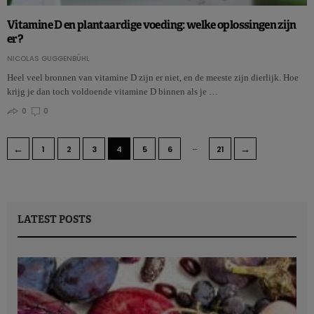
Vitamine D en plantaardige voeding: welke oplossingen zijn
er?
NICOLAS GUGGENBÜHL
Heel veel bronnen van vitamine D zijn er niet, en de meeste zijn dierlijk. Hoe
krijg je dan toch voldoende vitamine D binnen als je …
0
0
…
←
→
1
2
3
4
5
6
21
LATEST POSTS