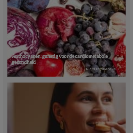
Anthocyanen: gunstig voor de cardiometabole
gezondheid
NICOLAS GUGGENBÜHL