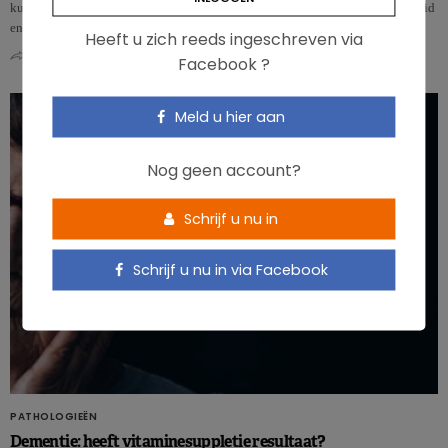
kunnen ze hun beloftes ook waarmaken? Deze studie onderzocht de veiligheid
en werkzaamhe…
Heeft u zich reeds ingeschreven via
0
0
Facebook ?
Meld u hier aan
Nog geen account?
Schrijf u nu in
Schrijf u nu in via Facebook
PATHOLOGIEËN
Dementie: heeft vitaminesuppletie resultaat?