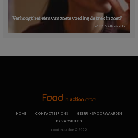
Verhoogt het eten van zoete voeding de trek in zoet?
LAVINIA SINCOVITS
HOME
CONTACTEER ONS
GEBRUIKSVOORWAARDEN
PRIVACYBELEID
Food In Action © 2022