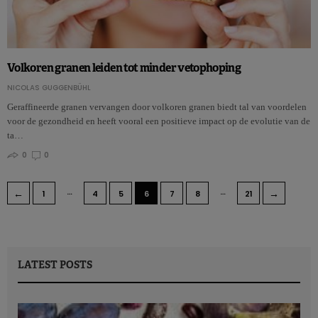
Volkoren granen leiden tot minder vetophoping
NICOLAS GUGGENBÜHL
Geraffineerde granen vervangen door volkoren granen biedt tal van voordelen
voor de gezondheid en heeft vooral een positieve impact op de evolutie van de
ta…
0
0
…
…
←
→
1
4
5
6
7
8
21
LATEST POSTS