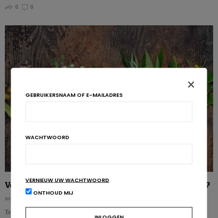
0
0
×
GEBRUIKERSNAAM OF E-MAILADRES
WACHTWOORD
VERNIEUW UW WACHTWOORD
Voedingssupplementen en gewichtsverlies. Veilig? Efficiënt?
ONTHOUD MIJ
NICOLAS GUGGENBÜHL
Tegenwoordig overspoelen voedingssupplementen de afslankmarkt. Maar