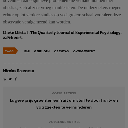
bovendien dat cognitieve problemen die verband houden met
obesitas, zich al zeer vroeg manifesteren. De onderzoekers roepen
echter op tot verdere studies op veel grotere schaal vooraleer deze
observatie veralgemeend kan worden.
Cheke LG et al., The Quarterly Journal of Experimental Psychology;
22 Feb 2016.
TAGS
BMI
GEHEUGEN
OBESITAS
OVERGEWICHT
Nicolas Rousseau
VORIG ARTIKEL
Lagere prijs groenten en fruit om sterfte door hart- en
vaatziekten te verminderen
VOLGENDE ARTIKEL