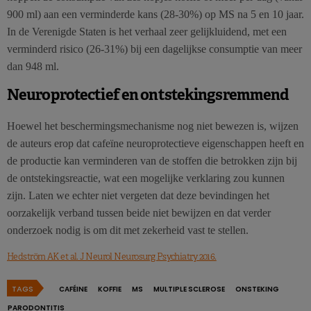
900 ml) aan een verminderde kans (28-30%) op MS na 5 en 10 jaar.
In de Verenigde Staten is het verhaal zeer gelijkluidend, met een
verminderd risico (26-31%) bij een dagelijkse consumptie van meer
dan 948 ml.
Neuroprotectief en ontstekingsremmend
Hoewel het beschermingsmechanisme nog niet bewezen is, wijzen
de auteurs erop dat cafeïne neuroprotectieve eigenschappen heeft en
de productie kan verminderen van de stoffen die betrokken zijn bij
de ontstekingsreactie, wat een mogelijke verklaring zou kunnen
zijn. Laten we echter niet vergeten dat deze bevindingen het
oorzakelijk verband tussen beide niet bewijzen en dat verder
onderzoek nodig is om dit met zekerheid vast te stellen.
Hedström AK et al. J Neurol Neurosurg Psychiatry 2016.
TAGS
CAFÉINE
KOFFIE
MS
MULTIPLE SCLEROSE
ONSTEKING
PARODONTITIS