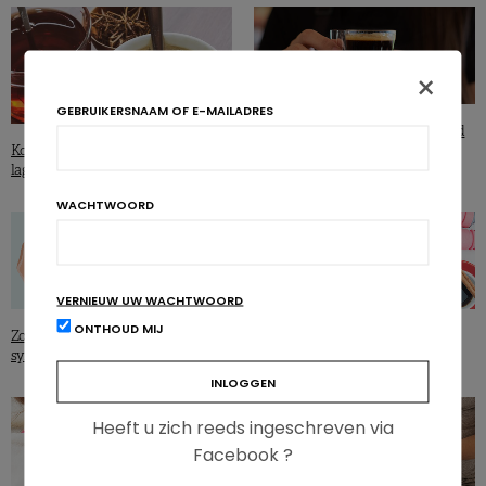
×
GEBRUIKERSNAAM OF E-MAILADRES
Kan cafeïne de invloed van fastfood
Koffie en thee geassocieerd met
beteugelen?
lager risico op CVA en dementie
WACHTWOORD
VERNIEUW UW WACHTWOORD
ONTHOUD MIJ
Zou koffie het risico op metabool
Geeft koffie je sportprestaties een
syndroom verlagen?
boost?
Heeft u zich reeds ingeschreven via
Facebook ?