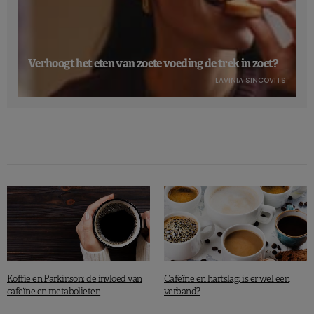
Verhoogt het eten van zoete voeding de trek in zoet?
LAVINIA SINCOVITS
Koffie en Parkinson: de invloed van
Cafeïne en hartslag: is er wel een
cafeïne en metabolieten
verband?