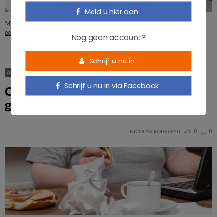
Meld u hier aan
Migraine: 3 dosissen cafeïne kunnen
Cafeïne tijdens de zwangerschap &
een aanval uitlokken
leverschade bij de baby
Nog geen account?
Schrijf u nu in
ARTIKELS
Schrijf u nu in via Facebook
Overgewicht is slecht voor het
geheugen
NICOLAS ROUSSEAU
0
0