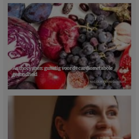
Anthocyanen: gunstig voor de cardiometabole
gezondheid
NICOLAS GUGGENBÜHL