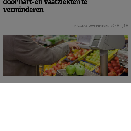
door hart- en vaatziekten te
verminderen
NICOLAS GUGGENBÜHL
0
0
Talloze mediacampagnes moedigen consumenten aan om meer
fruit en groenten te eten. Het is de bedoeling om op die manier
hart- en vaatziekten te bestrijden. Volgens een rapport van de
American Heart Association zou het echter veel doeltreffender
zijn om de prijs van fruit en groenten met 30% te verlagen.
Om gezond te kunnen eten moet je in de eerste plaats toegang