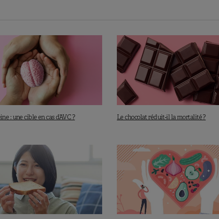
otègent
cifique, c’est la mortalité cardiovasculaire qui est
rotéines végétales. Les auteurs calculent que
le
ous forme de protéines de viande rouge par des
ne diminution de la mortalité totale de 34% et de la
ines de viandes transformées par des protéines végétales
e : une cible en cas d’AVC ?
Le chocolat réduit-il la mortalité ?
on de la mortalité totale de 42% et de la mortalité par
rtainement d’autres facteurs susceptibles de contribuer à
 été pris en compte dans cette étude.
végétarien amène à manger plus de viande
vember 2019.