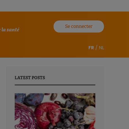
Se connecter
 la santé
FR
/
NL
LATEST POSTS