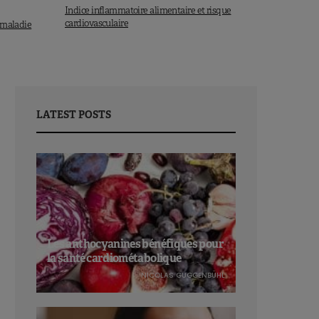
Indice inflammatoire alimentaire et risque
cardiovasculaire
e maladie
LATEST POSTS
Les anthocyanines bénéfiques pour
la santé cardiométabolique
NICOLAS GUGGENBÜHL