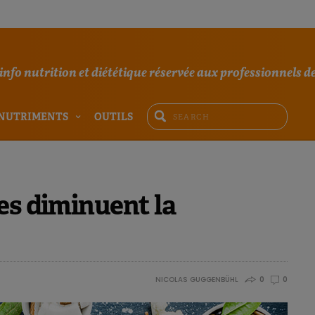
'info nutrition et diététique réservée aux professionnels de
NUTRIMENTS
OUTILS
es diminuent la
NICOLAS GUGGENBÜHL
0
0