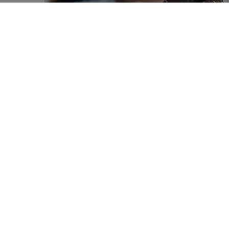
De nouvelles données montrent co
0
alimentaire: elle entraîne des mod
SHARES
alimentaires appétissants.
C’est bien connu, la simple vue de nour
précisément, à déclencher des signaux
denrées hautement palatables, riches
élevée. Des denrées justement impli
développement de l’excès de poids.
Mais ce n’est pas tout:
au fur et à m
subit des modifications
qui l’amène