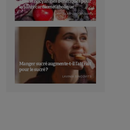
Les anthocyanines bénéfiques pour
la santé cardiométabolique
NICOLAS GUGGENBÜHL
Manger sucré augmente-t-il l’attrait
pour le sucré ?
LAVINIA SINCOVITS