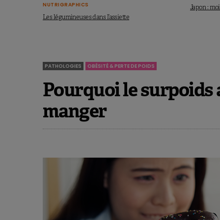
NUTRIGRAPHICS
Japon : moi
Les légumineuses dans l’assiette
PATHOLOGIES
OBÉSITÉ & PERTE DE POIDS
Pourquoi le surpoids 
manger