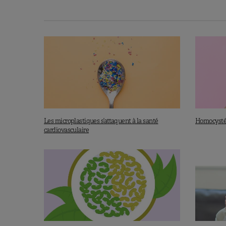
Les protéines végétales pr
Du côté des causes de la mortalité spé
inversement associée à la part des p
remplacement de 3% de l’énergie s
protéines végétales est associé à u
mortalité par cancer de 39%
.
Le remplacement équivalent de proté
Les microplastiques s’attaquent à la santé
Homocystéin
est, quant à lui, associé à une réducti
cardiovasculaire
cancer de 40%. Bien étendu, il y a ce
expliquer ce constat, et qui n’ont pas
À lire aussi:
Quand le mot 
Budhathoki S. et al., Jama Intern Med, No