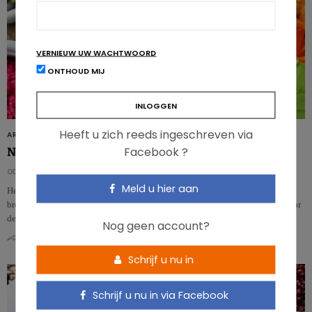
VERNIEUW UW WACHTWOORD
ONTHOUD MIJ
Heeft u zich reeds ingeschreven via
ARTIKELS
Facebook ?
Normen en regels voor vegetarische producten op komst
ODILE BERNARD
Meld u hier aan
Het aanbod veganistische en vegetarische producten is nog nooit eerder zo
breed geweest. Tot op de dag van vandaag bestaan er echter geen normen voor
deze p…
Nog geen account?
0
0
Schrijf u nu in
Schrijf u nu in via Facebook