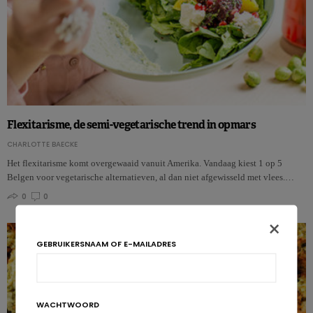
Flexitarisme, de semi-vegetarische trend in opmars
CHARLOTTE BAECKE
Het flexitarisme komt overgewaaid vanuit Amerika. Vandaag kiest 1 op 5
Belgen voor vegetarische alternatieven, al dan niet afgewisseld met vlees.…
0
0
×
GEBRUIKERSNAAM OF E-MAILADRES
WACHTWOORD