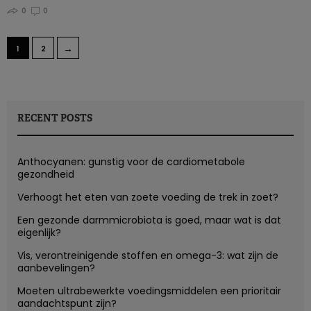
0
0
→
1
2
RECENT POSTS
Anthocyanen: gunstig voor de cardiometabole
gezondheid
Verhoogt het eten van zoete voeding de trek in zoet?
Een gezonde darmmicrobiota is goed, maar wat is dat
eigenlijk?
Vis, verontreinigende stoffen en omega-3: wat zijn de
aanbevelingen?
Moeten ultrabewerkte voedingsmiddelen een prioritair
aandachtspunt zijn?