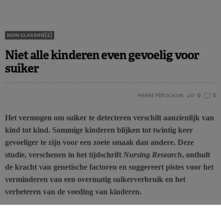
NON CLASSIFIÉ(E)
Niet alle kinderen even gevoelig voor
suiker
PIERRE PÉROCHON
0
0
Het vermogen om suiker te detecteren verschilt aanzienlijk van
kind tot kind. Sommige kinderen blijken tot twintig keer
gevoeliger te zijn voor een zoete smaak dan andere. Deze
studie, verschenen in het tijdschrift
Nursing Research
, onthult
de kracht van genetische factoren en suggereert pistes voor het
verminderen van een overmatig suikerverbruik en het
verbeteren van de voeding van kinderen.