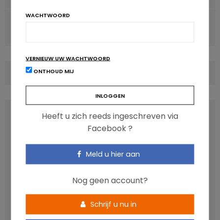
WACHTWOORD
VOLGENDE ARTIKEL
Met deze 'koffie' krijg je minder snel honger
VERNIEUW UW WACHTWOORD
ONTHOUD MIJ
COMMENTS
(0)
LATEST POSTS
Heeft u zich reeds ingeschreven via
Facebook ?
Meld u hier aan
Nog geen account?
Schrijf u nu in