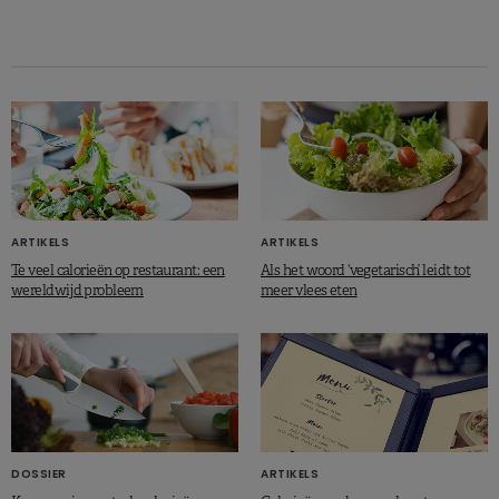
ARTIKELS
ARTIKELS
Te veel calorieën op restaurant: een
Als het woord ‘vegetarisch’ leidt tot
wereldwijd probleem
meer vlees eten
DOSSIER
ARTIKELS