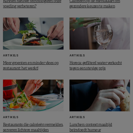
Kunnen nieuwe technologieën onze
Calorieën op de menukaart om
voeding verbeteren?
gezondere keuzes te maken
ARTIKELS
ARTIKELS
Meer groenten en minder vlees op
Horeca: gefilterd water verkocht
restaurant: het werkt!
tegen een stevige prijs
ARTIKELS
ARTIKELS
Restaurants die calorieën vermelden,
Lunchen: context maaltijd
serveren lichtere maaltijden
beïnvloedt humeur