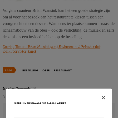
Volgens coauteur Brian Wansink kan het een goede strategie zijn
om al voor het bezoek aan het restaurant te kiezen tussen een
voorgerecht en een dessert. Want eens ter plaatse kunnen – naast de
lichaamsbouw van de ober – ook de verlichting, de muziek en zelfs
de zitplaats een invloed hebben op de bestelling.
Doering, Tim and Brian Wansink (2015).Environment & Behavior. doi:
10.1177/0013916515621108
TAGS
BESTELLING
OBER
RESTAURANT
Nicolas Guggenbühl
×
GEBRUIKERSNAAM OF E-MAILADRES
VORIG ARTIKEL
Niet alle kinderen even gevoelig voor suiker