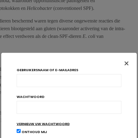
iota, waaronder opportunistische pathogenen en
reptokokken en
Helicobacter
(conventioneel SPF).
dieren beschermd waren tegen diverse ongewenste reacties die
ren blootgesteld aan gluten (waaronder activering van de intra-
e effect verdween als de clean-SPF-dieren
E. coli
van
×
ke mate de aanwezigheid van proteobacteriën als
Helicobacter
GEBRUIKERSNAAM OF E-MAILADRES
model een rol speelde in de aandoening. Daartoe behandelden ze
ycine) in de perinatale periode, waardoor de aanwezigheid van
resulteerde in een ernstigere vorm van de aandoening die later
WACHTWOORD
biose mogelijk een rol speelt in de negatieve effecten die
 Het was echter niet mogelijk om een causale relatie vast te
VERNIEUW UW WACHTWOORD
ONTHOUD MIJ