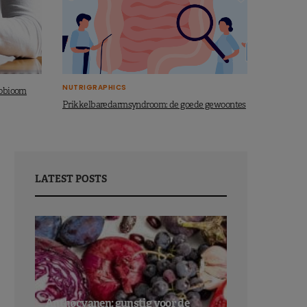
NUTRIGRAPHICS
robioom
Prikkelbaredarmsyndroom: de goede gewoontes
LATEST POSTS
Anthocyanen: gunstig voor de