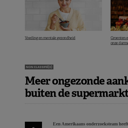
Voeding en mentale gezondheid
Groenten e
onze darm
NON CLASSIFIÉ(E)
Meer ongezonde aank
buiten de supermark
Een Amerikaans onderzoeksteam heeft