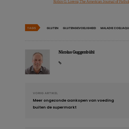
Robin G. Lorenz, The American Journal of Pathol
TAGS
GLUTEN
GLUTENGEVOELIGHEID
MALADIE COELIAQU
Nicolas Guggenbühl
VORIG ARTIKEL
Meer ongezonde aankopen van voeding
buiten de supermarkt