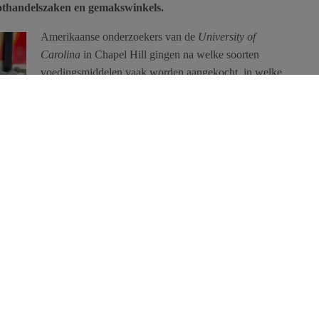
othandelszaken en gemakswinkels.
Amerikaanse onderzoekers van de
University of
Carolina
in Chapel Hill gingen na welke soorten
voedingsmiddelen vaak worden aangekocht, in welke
soorten winkels en of deze producten al dan niet
gezond zijn.
van scanners de winkels en aankopen van 670.000
verzameld. Vervolgens werden
Nutrition Facts Panels
gebruikt om
 aangekochte dranken en voedingswaren te beoordelen en te
van de totale uitgaven aan voeding in de onderzochte winkels.
 en frisdrank zijn populaire calorierijke aankopen bij alle soorten
eds meer verpakte voedingswaren aan in andere winkels dan de