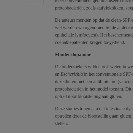
meer conventioneel gehumaniseerd microb
proteobacteriën, zoals stafylokokken, st
De auteurs merkten op dat de clean-SPF-
wel werden waargenomen bij de andere die
epitheliale lymfocyten). Het beschermend
coeliakiepatiënten kregen toegediend.
Minder dopamine
De onderzoekers wilden ook weten in wel
en
Escherichia
in het conventionele SPF-
deze dieren met een antibioticum (vancom
proteobacteriën in het model toenam. Dit 
optrad door blootstelling aan gluten.
Deze studies tonen aan dat intestinale dys
optreden door de blootstelling aan gluten.
stellen.