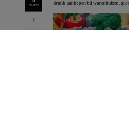
0
drank aankopen bij warenhuizen, gro
SHARES
Tussen 2000 en 2012 werden met behulp 
representatieve, Amerikaanse gezinnen 
de voedingswaarden van de verschillende
vergelijken per type winkel.
Meer verpakte en ongezonde voeding
Verpakte voedingsmiddelen betreffen 78% 
Hartige snacks, gebak, fruitsap, volle melk
winkels.
Volgens de studie kopen consumenten ste