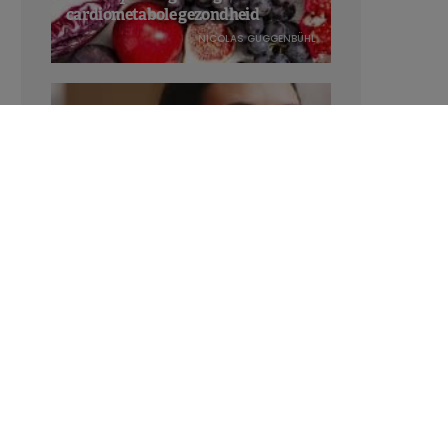
cardiometabole gezondheid
NICOLAS GUGGENBÜHL
Verhoogt het eten van zoete voeding
de trek in zoet?
LAVINIA SINCOVITS