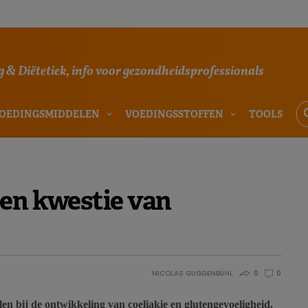
 & Diëtetiek, info voor gezondheidsprofessionals
OEDINGSMIDDELEN
VOEDINGSSTOFFEN
TOOLS
een kwestie van
NICOLAS GUGGENBÜHL
0
0
en bij de ontwikkeling van coeliakie en glutengevoeligheid.