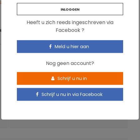
ogy, Published online 21/09/2015.
Heeft u zich reeds ingeschreven via
Facebook ?
E
MICROBIOTA
Meld u hier aan
Nog geen account?
Schrijf u nu in
Schrijf u nu in via Facebook
VOLGENDE ARTIKEL
Eerste gezondheidsclaim voor een
probioticum in Europa