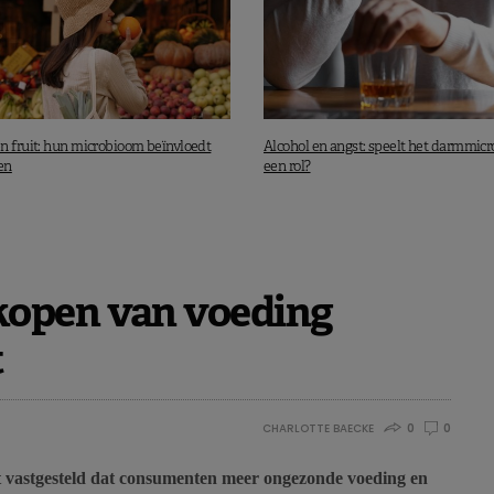
n fruit: hun microbioom beïnvloedt
Alcohol en angst: speelt het darmmic
en
een rol?
open van voeding
t
CHARLOTTE BAECKE
0
0
 vastgesteld dat consumenten meer ongezonde voeding en