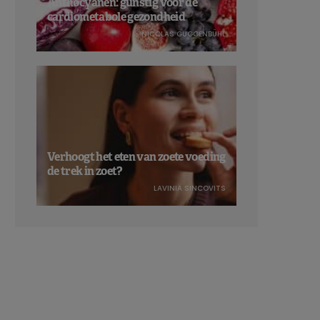
Anthocyanen: gunstig voor de
cardiometabole gezondheid
NICOLAS GUGGENBÜHL
Verhoogt het eten van zoete voeding
de trek in zoet?
LAVINIA SINCOVITS