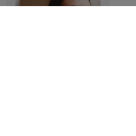
Verhoogt het eten van zoete voeding
de trek in zoet?
LAVINIA SINCOVITS