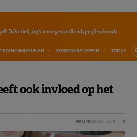
 & Diëtetiek, info voor gezondheidsprofessionals
OEDINGSMIDDELEN
VOEDINGSSTOFFEN
TOOLS
eft ook invloed op het
PIERRE PÉROCHON
0
0