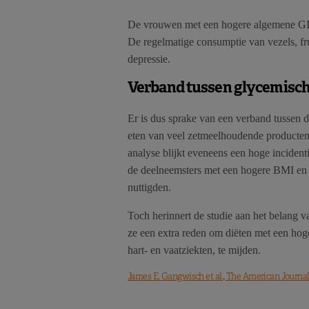
De vrouwen met een hogere algemene GI h
De regelmatige consumptie van vezels, fr
depressie.
Verband tussen glycemische
Er is dus sprake van een verband tussen d
eten van veel zetmeelhoudende producten 
analyse blijkt eveneens een hoge inciden
de deelneemsters met een hogere BMI en z
nuttigden.
Toch herinnert de studie aan het belang 
ze een extra reden om diëten met een hog
hart- en vaatziekten, te mijden.
James E. Gangwisch et al., The American Journal o