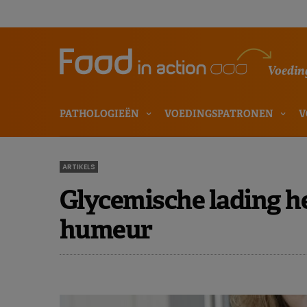
Voeding
PATHOLOGIEËN
VOEDINGSPATRONEN
V
ARTIKELS
Glycemische lading he
humeur