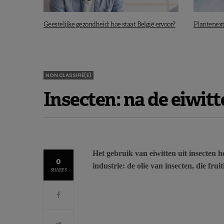
Geestelijke gezondheid: hoe staat België ervoor?
Plantenextr
NON CLASSIFIÉ(E)
Insecten: na de eiwitt
Het gebruik van eiwitten uit insecten h
0
industrie: de olie van insecten, die fru
SHARES