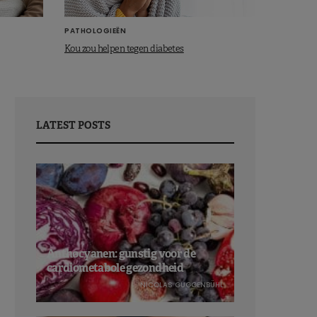
PATHOLOGIEËN
Kou zou helpen tegen diabetes
LATEST POSTS
Anthocyanen: gunstig voor de
cardiometabole gezondheid
NICOLAS GUGGENBÜHL