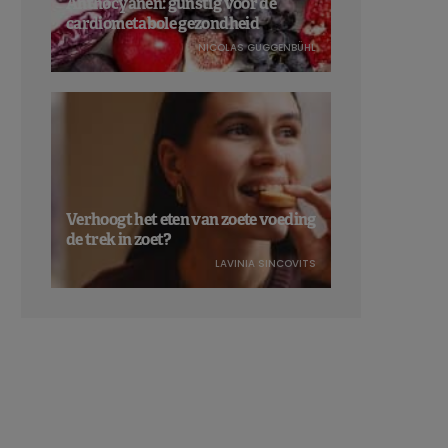
Anthocyanen: gunstig voor de
cardiometabole gezondheid
NICOLAS GUGGENBÜHL
Verhoogt het eten van zoete voeding
de trek in zoet?
LAVINIA SINCOVITS