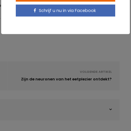
DING
HUMEUR
MENOPAUZE
Schrijf u nu in via Facebook
VOLGENDE ARTIKEL
Zijn de neuronen van het eetplezier ontdekt?