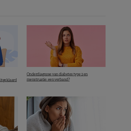
Onderdiagnose van diabetes type 2 en
menstruatie: een verband?
itgeklaard