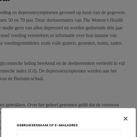
oeding en depressiesymptomen gevoerd op basis van de gegevens
sen 50 en 79 jaar. Deze deelneemsters van
The Women’s Health
 studie geen van allen depressief en werden gedurende drie jaar
 rond voeding verstrekten ze informatie over hun inname van
ke voedingsmiddelen zoals volle granen, groenten, noten, zaden
lycemische lading berekend en de deelneemsters verdeeld in vijf
cemische index (GI). De depressiesymptomen werden aan het
 van de Burnam-schaal.
sies getrokken. Over het geheel genomen geldt dat de vrouwen
 een hogere BMI hebben, minder bewegen, meer vette producten
×
, noten, zaden en voedingsvezels eten, vaker tot een etnische
GEBRUIKERSNAAM OF E-MAILADRES
niveau en inkomen hebben en een voorgeschiedenis van