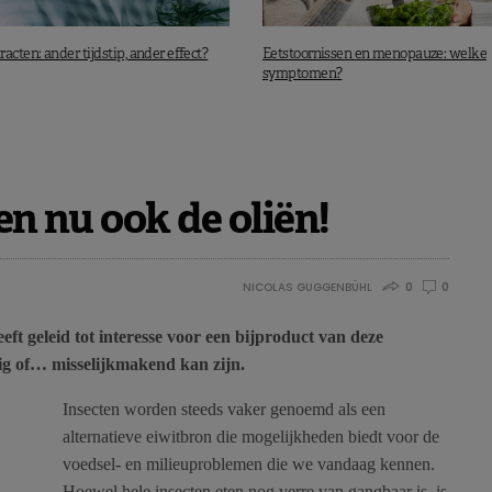
acten: ander tijdstip, ander effect?
Eetstoornissen en menopauze: welke
symptomen?
en nu ook de oliën!
NICOLAS GUGGENBÜHL
0
0
eeft geleid tot interesse voor een bijproduct van deze
itig of… misselijkmakend kan zijn.
Insecten worden steeds vaker genoemd als een
alternatieve eiwitbron die mogelijkheden biedt voor de
voedsel- en milieuproblemen die we vandaag kennen.
Hoewel hele insecten eten nog verre van gangbaar is, is