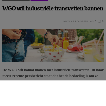
WGO wil industriële transvetten bannen
NICOLAS ROUSSEAU
0
0
De WGO wil komaf maken met industriële transvetten! In haar
meest recente persbericht staat dat het de bedoeling is om ze
tegen 2023 helemaal uit onze voeding te verwijderen. Met
REPLACE zet de WGO een ambitieus plan van aanpak op.
‘REPLACE’ is een stappenplan van de WGO met maatregelen om
industrieel vervaardigde transvetten wereldwijd uit voeding te