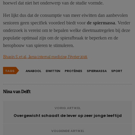
hoewel dat niet het onderwerp van de studie vormde.
Het lijkt dus dat de consumptie van meer eiwitten dan aanbevolen
senioren geen specifiek voordeel biedt voor
de spiermassa
. Verder
onderzoek is vereist om te bepalen welke dieetmaatregelen bij deze
populatie optimaal zijn om de spierafbraak te beperken en de
heropbouw van spieren te stimuleren.
Bhasin S. et al., Jama internal medicine, Février 2018.
TAGS
ANABOOL
EIWITTEN
PROTÉINES
SPIERMASSA
SPORT
Nina van Delft
VORIG ARTIKEL
Overgewicht schaadt de lever op zeer jonge leeftijd
VOLGENDE ARTIKEL