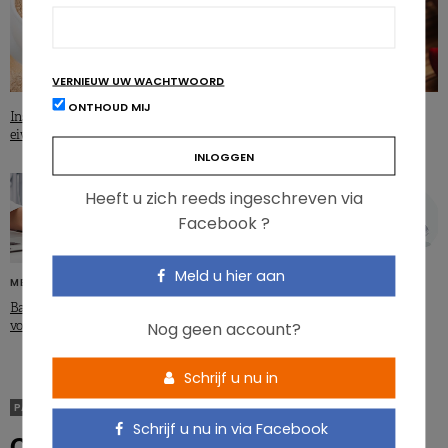
VERNIEUW UW WACHTWOORD
ONTHOUD MIJ
Insecten: hoe kwaliteitsvol zijn hun
Bietensap: goed voor de
eiwitten?
mondgezondheid?
Heeft u zich reeds ingeschreven via
Facebook ?
Meld u hier aan
METAGENICS
Senioren moeten eiwitinname
optimaliseren. Maar hoe?
Bariatrische heelkunde: geef
voedingstekorten geen kans!
Nog geen account?
Schrijf u nu in
PATHOLOGIEËN
OBESITAS & GEWICHTSVERLIES
Schrijf u nu in via Facebook
Overgewicht schaadt de lever op zeer