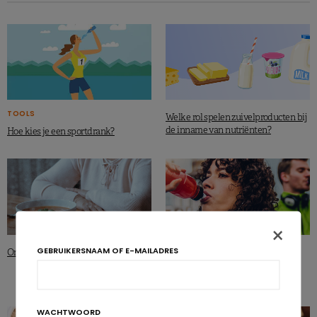
TOOLS
Welke rol spelen zuivelproducten bij
de inname van nutriënten?
Hoe kies je een sportdrank?
×
SPORTEN
GEBRUIKERSNAAM OF E-MAILADRES
Ondervoeding: een sluipmoordenaar!
Wat kunnen energiedranken voor
sporters? Consensus
WACHTWOORD