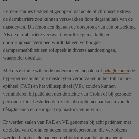
Eerdere studies hadden al geopperd dat acute of chronische stress
de darmbarrière zou kunnen verzwakken door degranulatie van de
mastocyten. Dit fenomeen ligt aan de oorsprong van een ontsteking.
Als de darmbarrière verzwakt, wordt ze gemakkelijker
doordringbaar. Vermoed wordt dat een verhoogde
darmpermeabiliteit een rol speelt in diverse aandoeningen,
waaronder obesitas.
Met deze studie willen de onderzoekers bepalen of
bètaglucanen
de
hyperpermeabiliteit die mastocyten veroorzaken in het folliculaire
epitheel (FAE) en het villusepitheel (VE), zouden kunnen
verminderen bij patiënten met de ziekte van Crohn of bij gezonde
personen. Ook bestudeerden ze de absorptiemechanismen van de
bètaglucanen en de impact op mastocyten in vitro.
Er werden stalen van FAE en VE genomen bij acht patiënten met
de ziekte van Crohn en negen controlepersonen, die vervolgens
werden blootgesteld aan een prebioticum van bètaglucanen uit