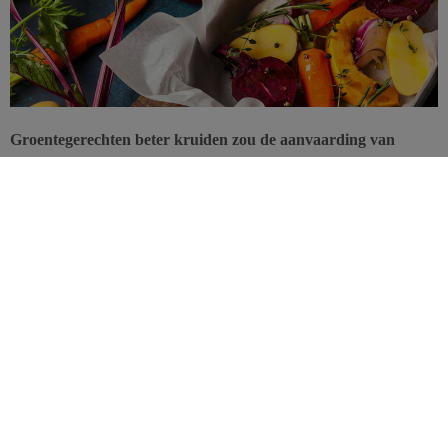
Groentegerechten beter kruiden zou de aanvaarding van
groenten door jongeren kunnen vergemakkelijken, zegt een
nieuwe Amerikaanse studie. Gebruik maken van kruiden zou
de consumptie bevorderen en onder meer de voedselverspilling
in scholen verminderen.
Groenten
aantrekkelijker
maken is
een van de grootste
uitdagingen
om de groenteconsumptie bij de jongere generaties te
doen stijgen. Zeker bij tieners, die vaak welomlijnde eetgewoonten
hebben. In deze context blijkt het eenvoudigweg kruiden van
groenten bijzonder doeltreffend.
Groenten soms extreem gekruid