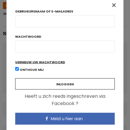
×
TAGS
BÈTAGLUCANEN
DARM
DARMEN
IBD
VEZELS
GEBRUIKERSNAAM OF E-MAILADRES
ZIEKTE VAN CROHN
Nina van Delft
WACHTWOORD
VORIG ARTIKEL
Jongeren eten meer groenten als ze gekruid zijn
VERNIEUW UW WACHTWOORD
ONTHOUD MIJ
VOLGENDE ARTIKEL
Lowcarb- of lowfatdieet? Het resultaat is hetzelfde,
ondanks de genetica
Heeft u zich reeds ingeschreven via
Facebook ?
COMMENTS
(0)
Meld u hier aan