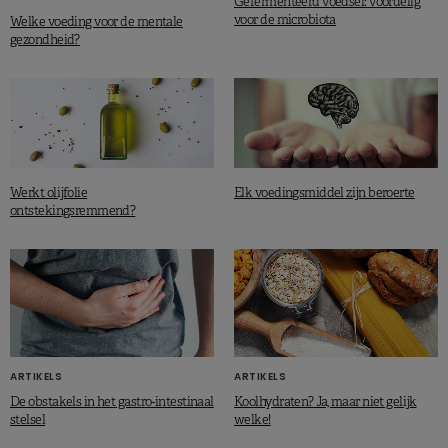
Gefermenteerd voedsel: voordelig
voor de microbiota
Welke voeding voor de mentale
gezondheid?
Werkt olijfolie
Elk voedingsmiddel zijn beroerte
ontstekingsremmend?
ARTIKELS
ARTIKELS
De obstakels in het gastro-intestinaal
Koolhydraten? Ja, maar niet gelijk
stelsel
welke!