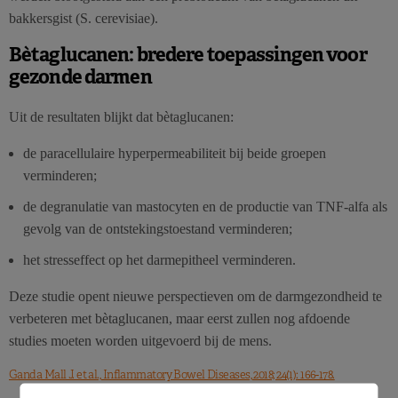
bakkersgist (S. cerevisiae).
Bètaglucanen: bredere toepassingen voor
gezonde darmen
Uit de resultaten blijkt dat bètaglucanen:
de paracellulaire hyperpermeabiliteit bij beide groepen
verminderen;
de degranulatie van mastocyten en de productie van TNF-alfa als
gevolg van de ontstekingstoestand verminderen;
het stresseffect op het darmepitheel verminderen.
Deze studie opent nieuwe perspectieven om de darmgezondheid te
verbeteren met bètaglucanen, maar eerst zullen nog afdoende
studies moeten worden uitgevoerd bij de mens.
Ganda Mall J. et al., Inflammatory Bowel Diseases, 2018; 24(1): 166-178.