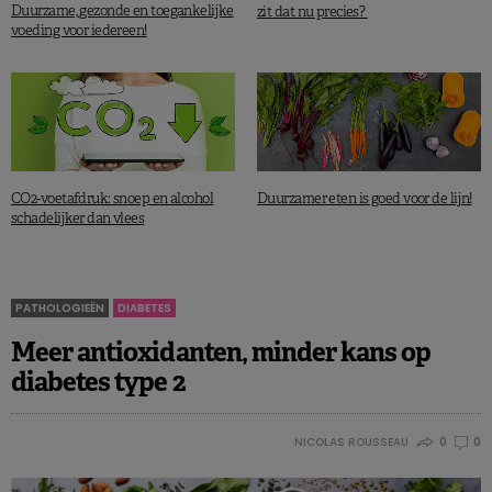
Duurzame, gezonde en toegankelijke
zit dat nu precies?
voeding voor iedereen!
CO2-voetafdruk: snoep en alcohol
Duurzamer eten is goed voor de lijn!
schadelijker dan vlees
PATHOLOGIEËN
DIABETES
Meer antioxidanten, minder kans op
diabetes type 2
NICOLAS ROUSSEAU
0
0