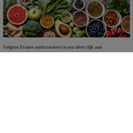
Volgens Franse onderzoekers is een dieet rijk aan
antioxidanten geassocieerd met een lager risico op diabetes type
2. De voedingsmiddelen die het meest beschermen, zijn fruit,
groenten en thee.
In een studie gepubliceerd in het tijdschrift
Diabetologia
toont een
team van het INSERM (Equipe Générations et Santé, Centre de
recherche en Epidémiologie et Santé des Populations, Villejuif)
opnieuw aan dat
veel groenten en fruit eten
gezond is. We wisten
al dat een overwegend plantaardig dieet gepaard gaat met een lager
risico op bepaalde kankers en
hart- en vaatziekten
, en nu blijkt dus
ook dat fruit en groenten ons beschermen tegen diabetes type 2.