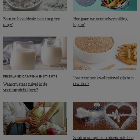
Zout en bloeddruk: is dat nog een
Hoe gaan we voedselverspilling
ding?
tegen?
FRIESLANDCAMPINA INSTITUTE
Insecten: hoe kwaliteitsvol zijn hun
eiwitten?
Waarom staat zuivel in de
voedingsrichtlijnen?
Zoutconsumptie en bloeddruk: hoe