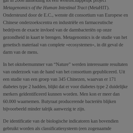
gaf in 2008 aanleiding tot een wetenschappelijk project
Metagenomics of the Human Intestinal Tract
(MetaHIT).
Ondersteund door de E.C., wenste dit consortium van Europese en
Chinese onderzoekscentra en industriële en farmaceutische
bedrijven de exacte invloed van de darmbacteriën op onze
gezondheid in kaart te brengen. Metagenomics is de studie van het
genetisch materiaal van complete «ecosystemen», in dit geval de
darm van de mens.
In het oktobernummer van “Nature” werden interessante resultaten
van onderzoek van de hand van het consortium gepubliceerd. Uit
een studie van een groep van 345 Chinezen, waarvan er 171
diabetes type 2 hadden, blijkt dat er voor diabetes type 2 duidelijke
merkers geïdentificeerd kunnen worden. Men kon er meer dan
60.000 waarnemen. Butyraat producerende bacteriën blijken
bijvoorbeeld minder talrijk aanwezig te zijn.
De identificatie van de biologische indicatoren kan bovendien
gebruikt worden als classificatiesysteem (een zogenaamde