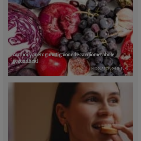
Anthocyanen: gunstig voor de cardiometabole
gezondheid
NICOLAS GUGGENBÜHL