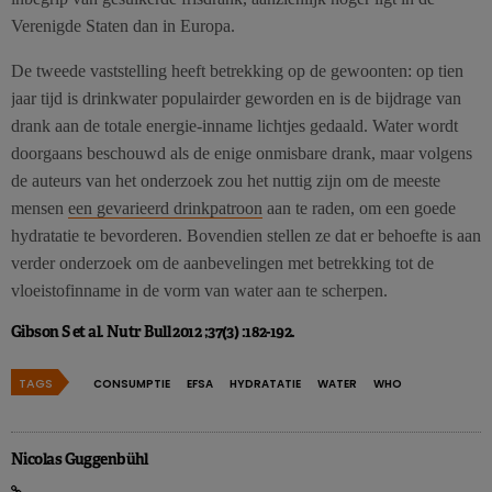
Verenigde Staten dan in Europa.
De tweede vaststelling heeft betrekking op de gewoonten: op tien
jaar tijd is drinkwater populairder geworden en is de bijdrage van
drank aan de totale energie-inname lichtjes gedaald. Water wordt
doorgaans beschouwd als de enige onmisbare drank, maar volgens
de auteurs van het onderzoek zou het nuttig zijn om de meeste
mensen
een gevarieerd drinkpatroon
aan te raden, om een goede
hydratatie te bevorderen. Bovendien stellen ze dat er behoefte is aan
verder onderzoek om de aanbevelingen met betrekking tot de
vloeistofinname in de vorm van water aan te scherpen.
Gibson S et al. Nutr Bull 2012 ;37(3) :182-192.
TAGS
CONSUMPTIE
EFSA
HYDRATATIE
WATER
WHO
Nicolas Guggenbühl