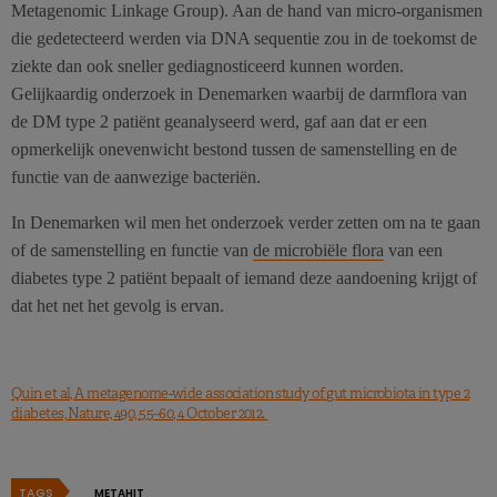
Metagenomic Linkage Group). Aan de hand van micro-organismen
die gedetecteerd werden via DNA sequentie zou in de toekomst de
ziekte dan ook sneller gediagnosticeerd kunnen worden.
Gelijkaardig onderzoek in Denemarken waarbij de darmflora van
de DM type 2 patiënt geanalyseerd werd, gaf aan dat er een
opmerkelijk onevenwicht bestond tussen de samenstelling en de
functie van de aanwezige bacteriën.
In Denemarken wil men het onderzoek verder zetten om na te gaan
of de samenstelling en functie van
de microbiële flora
van een
diabetes type 2 patiënt bepaalt of iemand deze aandoening krijgt of
dat het net het gevolg is ervan.
Quin et al, A metagenome-wide association study of gut microbiota in type 2
diabetes, Nature, 490, 55–60, 4 October 2012.
TAGS
METAHIT