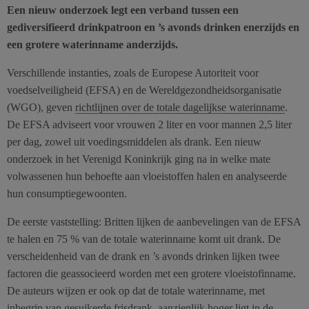
Een nieuw onderzoek legt een verband tussen een
gediversifieerd drinkpatroon en ’s avonds drinken enerzijds en
een grotere waterinname anderzijds.
Verschillende instanties, zoals de Europese Autoriteit voor
voedselveiligheid (EFSA) en de Wereldgezondheidsorganisatie
(WGO), geven
richtlijnen over de totale dagelijkse waterinname
.
De EFSA adviseert voor vrouwen 2 liter en voor mannen 2,5 liter
per dag, zowel uit voedingsmiddelen als drank. Een nieuw
onderzoek in het Verenigd Koninkrijk ging na in welke mate
volwassenen hun behoefte aan vloeistoffen halen en analyseerde
hun consumptiegewoonten.
De eerste vaststelling: Britten lijken de aanbevelingen van de EFSA
te halen en 75 % van de totale waterinname komt uit drank. De
verscheidenheid van de drank en ’s avonds drinken lijken twee
factoren die geassocieerd worden met een grotere vloeistofinname.
De auteurs wijzen er ook op dat de totale waterinname, met
inbegrip van gesuikerde frisdrank, aanzienlijk hoger ligt in de