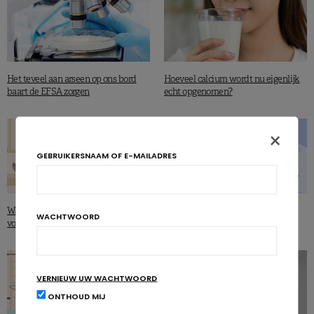
Het teveel aan arseen op ons bord
Hoeveel calcium wordt nu eigenlijk
baart de EFSA zorgen
echt opgenomen?
×
GEBRUIKERSNAAM OF E-MAILADRES
Waar komen de calorieën in ons
Calorieën in dranken
WACHTWOORD
voedsel vandaan?
VERNIEUW UW WACHTWOORD
ONTHOUD MIJ