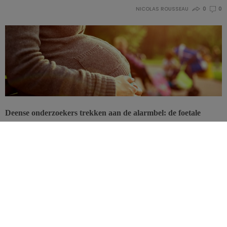
NICOLAS ROUSSEAU
0
0
Deense onderzoekers trekken aan de alarmbel: de foetale
sterfte in Europa zou nauw verbonden zijn met het gebrek aan
voedselverrijking met foliumzuur.
Deze grote internationale studie, die over een periode van elf jaar
negen miljoen Europese geboortecertificaten analyseerde, zal het
Europese debat over de verrijking van voedsel met foliumzuur
hoogstwaarschijnlijk nieuw leven inblazen.
De onderzoekers stelden vast dat jaarlijks 5000 foetussen in Europa