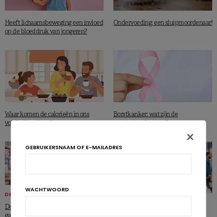
Heeft lichaamsbeweging een invloed
Ondervoeding: een sluipmoordenaar!
op de bloeddruk van jongeren?
Waar komen de calorieën in ons
Borstkanker: wat zijn de
voedsel vandaan?
overlevingsfactoren?
×
GEBRUIKERSNAAM OF E-MAILADRES
WACHTWOORD
DELHAIZE
VOEDINGSMIDDELEN
De Nutri-Score wordt aangepast: wat
Clean label: een populaire trend!
gaat er veranderen?