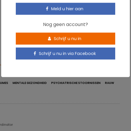
Meld u hier aan
Nog geen account?
Schrijf u nu in
Schrijf u nu in via Facebook
9, p. 487.
GUMES
MENTALE GEZONDHEID
PSYCHIATRISCHE STOORNISSEN
RAUW
ordinator