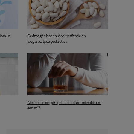
ota in
Gedroogde bonen: doeltreffende en
toegankelijke prebiotica
Alcohol en angst: speelt het darmmicrobioom
een rol?