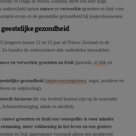
versity of Otago in Nieuw-Zeeland, heeft een zeer hoge
k onderscheid tussen
rauwe
en
verwerkte
groenten en fruit voor
sumptie ervan en de geestelijke gezondheid bij jongvolwassenen.
 geestelijke gezondheid
22 jongeren tussen 12 en 25 jaar uit Nieuw-Zeeland en de
in. Zo konden de onderzoekers drie onderdelen beoordelen:
auwe en verwerkte groenten en fruit
(gekookt,
in blik
en
geestelijke gezondheid
(
depressiesymptomen
, angst, positieve en
leven en ontplooiing).
teerde factoren
die van invloed kunnen zijn op de associatie
, lichaamsbeweging, tabak en alcohol).
 rauwe groenten en fruit een voorspeller is voor minder
 stemming, meer voldoening in het leven en een grotere
enten en fruit daarentegen voorspelt alleen een positievere