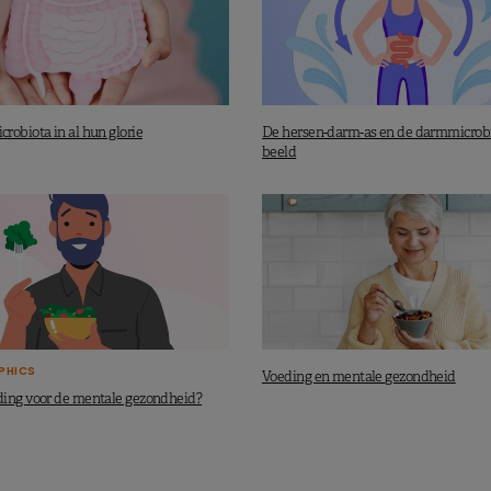
robiota in al hun glorie
De hersen-darm-as en de darmmicrobi
beeld
PHICS
Voeding en mentale gezondheid
ing voor de mentale gezondheid?