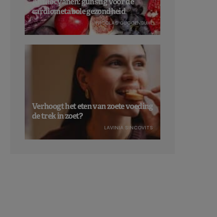
Anthocyanen: gunstig voor de
cardiometabole gezondheid
NICOLAS GUGGENBÜHL
Verhoogt het eten van zoete voeding
de trek in zoet?
LAVINIA SINCOVITS