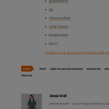
pompelmoes
sla
citrusvruchten
verse bessen
komkommer
kiwi’s
Brookie K., et al., Frontiers in Psychology, 2018, vol. 
TAGS
FRUIT
GEESTELIJKE GEZONDHEID
GROENTEN
LÉ
WELZIJN
Alexia Wolf
Diëtiste Karott' - Junior Project & Media Co