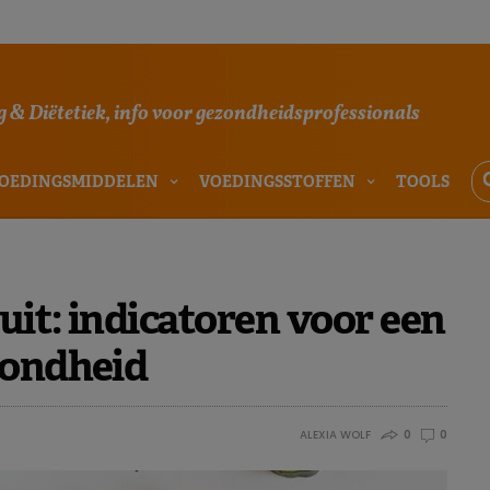
 & Diëtetiek, info voor gezondheidsprofessionals
OEDINGSMIDDELEN
VOEDINGSSTOFFEN
TOOLS
it: indicatoren voor een
zondheid
ALEXIA WOLF
0
0