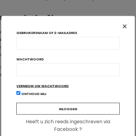
ter voor het hoofd
×
e confounders onder controle zijn,
de inname van rauwe
GEBRUIKERSNAAM OF E-MAILADRES
en betere geestelijke gezondheid
dan de inname van verwerkte
jn door
het verlaagde gehalte aan voedingsstoffen
in bepaalde
 inmaken of verwerken.
WACHTWOORD
oorzakelijk verband vast te stellen, specificeert de studie wel
10
meest geassocieerd blijken met een goede geestelijke
VERNIEUW UW WACHTWOORD
ONTHOUD MIJ
Heeft u zich reeds ingeschreven via
Facebook ?