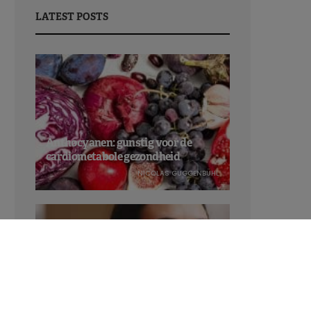
LATEST POSTS
Anthocyanen: gunstig voor de
cardiometabole gezondheid
NICOLAS GUGGENBÜHL
Verhoogt het eten van zoete voeding
de trek in zoet?