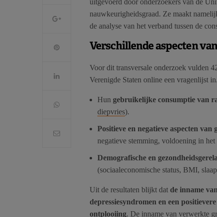
uitgevoerd door onderzoekers van de Uni
nauwkeurigheidsgraad. Ze maakt namelij
de analyse van het verband tussen de con
Verschillende aspecten van
Voor dit transversale onderzoek vulden 4
Verenigde Staten online een vragenlijst 
Hun
gebruikelijke consumptie van r
diepvries
).
Positieve en negatieve aspecten van 
negatieve stemming, voldoening in het 
Demografische en gezondheidsgerela
(sociaaleconomische status, BMI, slaap
Uit de resultaten blijkt dat
de inname van
depressiesyndromen en een positievere
ontplooiing
. De inname van verwerkte gro