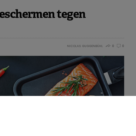
beschermen tegen
NICOLAS GUGGENBÜHL
0
0