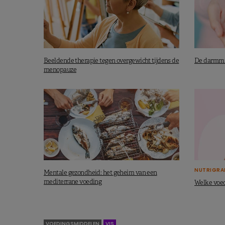
Beeldende therapie tegen overgewicht tijdens de
De darmmic
menopauze
NUTRIGRA
Mentale gezondheid: het geheim van een
mediterrane voeding
Welke voed
VOEDINGSMIDDELEN
VIS