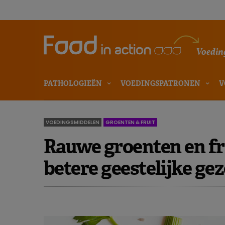
Voeding
PATHOLOGIEËN
VOEDINGSPATRONEN
V
VOEDINGSMIDDELEN
GROENTEN & FRUIT
Rauwe groenten en fru
betere geestelijke ge