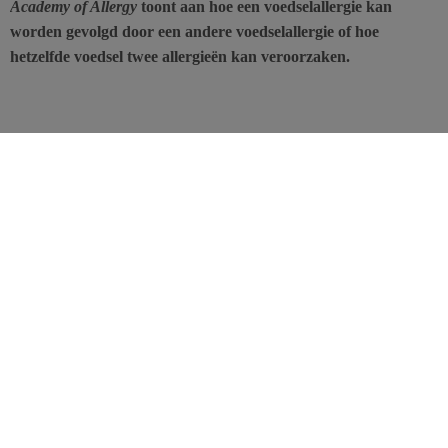
Academy of Allergy
toont aan hoe een voedselallergie kan
worden gevolgd door een andere voedselallergie of hoe
hetzelfde voedsel twee allergieën kan veroorzaken.
Sommige kinderen die opgegroeid zijn en een bepaalde
voedselallergie zijn ‘ontgroeid’, ontwikkelen een ander, vaak
ernstiger en hardnekkiger, type allergie voor hetzelfde voedsel.
Experten inzake
kinderallergie
raden medische professionals aan
aandachtig te zijn voor de eerste tekenen van eosinofiele
oesofagitis, een ernstige en vaak pijnlijke allergie, waarvan de
prevalentie de afgelopen jaren is toegenomen.