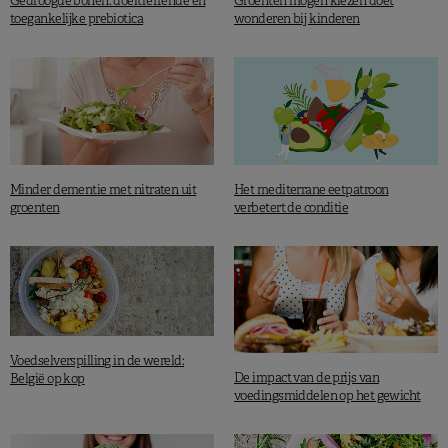
Gedroogde bonen: doeltreffende en
Groenten mogen kiezen doet
toegankelijke prebiotica
wonderen bij kinderen
Minder dementie met nitraten uit
Het mediterrane eetpatroon
groenten
verbetert de conditie
Voedselverspilling in de wereld:
De impact van de prijs van
België op kop
voedingsmiddelen op het gewicht