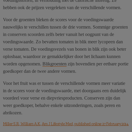
voedingsstoffen, in verhouding met de calorische inbreng. Ze
hebben ook de prijzen vergeleken van de verschillende vormen.
Voor de groenten bleken de scores voor de voedingswaarde
nauwelijks te verschillen tussen de drie vormen. Sommige groenten
in conserven scoorden zelfs beter vanuit het oogpunt van de
voedingswaarde. Zo bevatten tomaten in blik meer lycopeen dan
verse tomaten. De voedingsvezels van bonen in blik zijn ook beter
oplosbaar, waardoor ze gemakkelijker door het lichaam kunnen
worden opgenomen.
Blikgroenten
zijn bovendien per eetbare portie
goedkoper dan de twee andere vormen.
Voor het fruit was er tussen de verschillende vormen meer variatie
in de scores voor de voedingswaarde, met doorgaans een duidelijk
voordeel voor verse en diepvriesproducten. Conserven zijn dan
weer goedkoper, behalve enkele uitzonderingen, zoals peren en
abrikozen.
Miller S.R., William A.K., Am J Lifestyle Med, published online 27 February 2014.