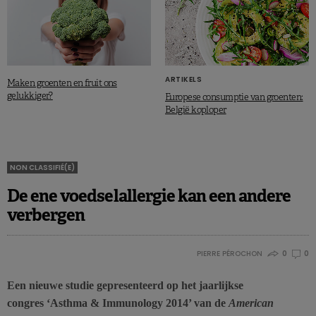
ARTIKELS
Maken groenten en fruit ons
gelukkiger?
Europese consumptie van groenten:
België koploper
NON CLASSIFIÉ(E)
De ene voedselallergie kan een andere
verbergen
PIERRE PÉROCHON
0
0
Een nieuwe studie gepresenteerd op het jaarlijkse
congres ‘Asthma & Immunology 2014’ van de
American