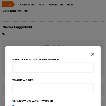
TAGS
CONSERVEN
FRUIT
GROENTEN
PRIJS
VOEDINGSKWALITEIT
Nicolas Guggenbühl
VORIG ARTIKEL
De ene voedselallergie kan een andere verbergen
×
GEBRUIKERSNAAM OF E-MAILADRES
VOLGENDE ARTIKEL
Vegetarisch eten om de bloeddruk te verlagen
WACHTWOORD
COMMENTS
(0)
VERNIEUW UW WACHTWOORD