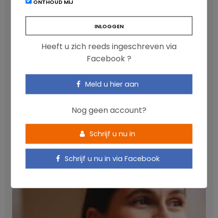
ONTHOUD MIJ
LATEST POSTS
Heeft u zich reeds ingeschreven via
Facebook ?
Meld u hier aan
Nog geen account?
Anthocyanen: gunstig voor de cardiometabole
Schrijf u nu in
gezondheid
NICOLAS GUGGENBÜHL
Schrijf u nu in via Facebook