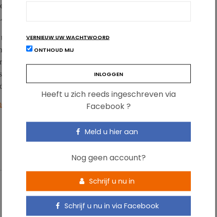
en ook de complexe mechanismen verklaard die aan de basis
Lsd1.
VERNIEUW UW WACHTWOORD
te regelen, bijvoorbeeld voor de oxidatie van vetzuren. Als Lsd1
ONTHOUD MIJ
en van de dieren meer glucose op. Hun vermogen om glucose om
ebruiken minder vetzuren. De dieren worden dan veel zwaarder.
Lsd1-gen onderdrukt wordt, beschermd te zijn tegen glucose-
e dosis. Er lopen nu al klinische studies met Lsd1-inhibitoren.
Heeft u zich reeds ingeschreven via
Facebook ?
16/j.celrep.2016.09.053.
Meld u hier aan
Nog geen account?
Schrijf u nu in
Schrijf u nu in via Facebook