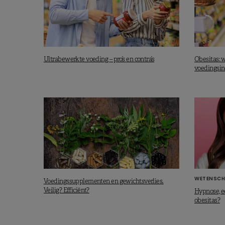
Ultrabewerkte voeding – pro’s en contra’s
Obesitas: 
voedingsin
WETENSCH
Voedingssupplementen en gewichtsverlies.
Veilig? Efficiënt?
Hypnose, e
obesitas?