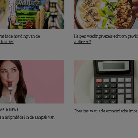
wat is de houding van de
Helpen voedingsvezels echt om gewic
dustrie?
verliezen?
AP & NEWS
Obesitas: wat is de economische impa
en hulpmiddel in de aanpak van