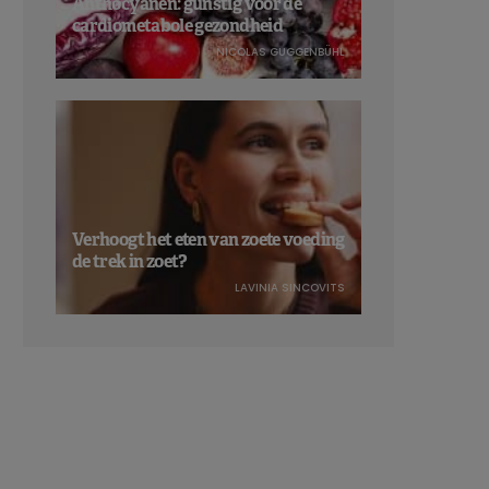
Anthocyanen: gunstig voor de
cardiometabole gezondheid
NICOLAS GUGGENBÜHL
Verhoogt het eten van zoete voeding
de trek in zoet?
LAVINIA SINCOVITS