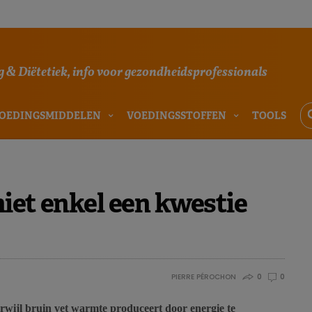
 & Diëtetiek, info voor gezondheidsprofessionals
OEDINGSMIDDELEN
VOEDINGSSTOFFEN
TOOLS
niet enkel een kwestie
PIERRE PÉROCHON
0
0
erwijl bruin vet warmte produceert door energie te