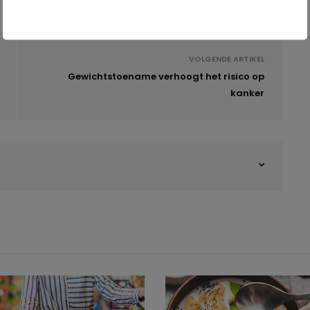
VOLGENDE ARTIKEL
Gewichtstoename verhoogt het risico op
kanker