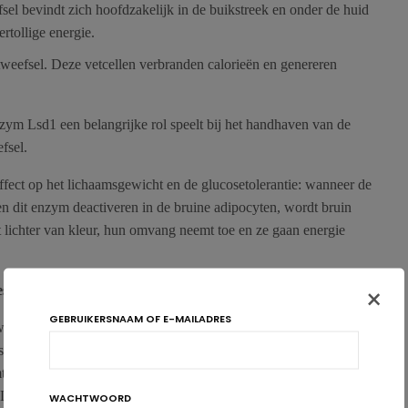
fsel bevindt zich hoofdzakelijk in de buikstreek en onder de huid
ertollige energie.
tweefsel. Deze vetcellen verbranden calorieën en genereren
nzym Lsd1 een belangrijke rol speelt bij het handhaven van de
fsel.
fect op het lichaamsgewicht en de glucosetolerantie: wanneer de
en dit enzym deactiveren in de bruine adipocyten, wordt bruin
t lichter van kleur, hun omvang neemt toe en ze gaan energie
×
sitas
GEBRUIKERSNAAM OF E-MAILADRES
we strategie. Onze kennis van de invloed van Lsd1 op de aard
ogelijkheden in de strijd tegen obesitas. Hoe gaat dit
 de expressie van genen die de informatie bevatten voor de
t Lsd1 de expressie van genen die informatie bevatten voor de
WACHTWOORD