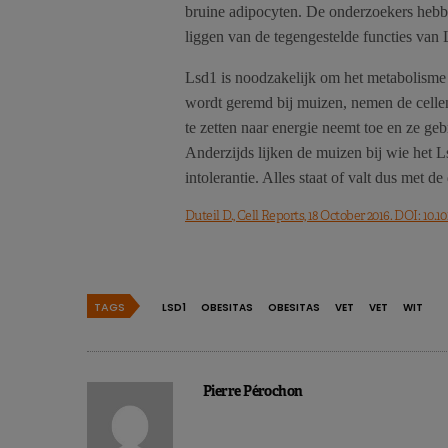
bruine adipocyten. De onderzoekers hebb
liggen van de tegengestelde functies van 
Lsd1 is noodzakelijk om het metabolisme 
wordt geremd bij muizen, nemen de cell
te zetten naar energie neemt toe en ze g
Anderzijds lijken de muizen bij wie het 
intolerantie. Alles staat of valt dus met d
Duteil D., Cell Reports, 18 October 2016. DOI: 10.10
TAGS
LSD1
OBESITAS
OBESITAS
VET
VET
WIT
Pierre Pérochon