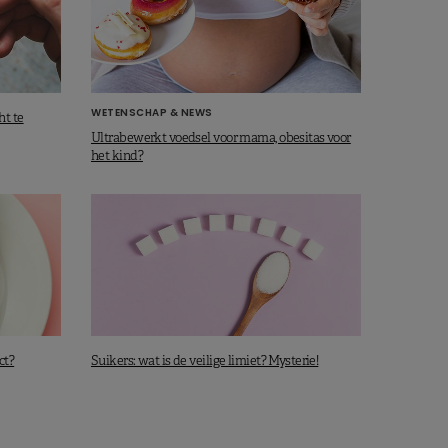
WETENSCHAP & NEWS
ht te
Ultrabewerkt voedsel voor mama, obesitas voor
het kind?
ct?
Suikers: wat is de veilige limiet? Mysterie!