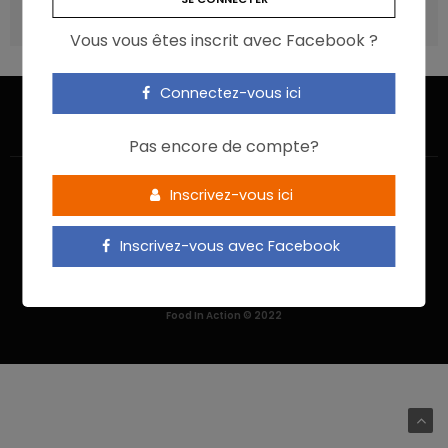
Les aliments ultra-transformés doivent-ils être une cible
prioritaire ?
Vous vous êtes inscrit avec Facebook ?
Connectez-vous ici
Pas encore de compte?
Inscrivez-vous ici
Inscrivez-vous avec Facebook
ACCUEIL
JE M’INSCRIS
NOUS CONTACTER
MENTIONS LÉGALES
POLITIQUE DE CONFIDENTIALITÉ
Food In Action © 2022