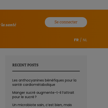
Se connecter
 la santé
FR
/
NL
RECENT POSTS
Les anthocyanines bénéfiques pour la
santé cardiométabolique
Manger sucré augmente-t-il l’attrait
pour le sucré ?
Un microbiote sain, c’est bien, mais