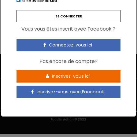
SE SOUVENIR DE MOI
Vous vous êtes inscrit avec Facebook ?
Connectez-vous ici
Pas encore de compte?
Inscrivez-vous ici
Inscrivez-vous avec Facebook
 M’INSCRIS
NOUS CONTACTER
MENTIONS LÉGALES
POLITIQUE DE 
Food In Action © 2022