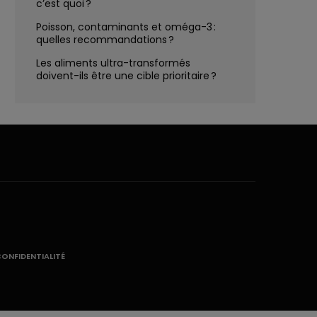
c’est quoi ?
Poisson, contaminants et oméga-3 :
quelles recommandations ?
Les aliments ultra-transformés
doivent-ils être une cible prioritaire ?
CONFIDENTIALITÉ