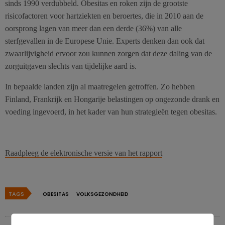
sinds 1990 verdubbeld. Obesitas en roken zijn de grootste
risicofactoren voor hartziekten en beroertes, die in 2010 aan de
oorsprong lagen van meer dan een derde (36%) van alle
sterfgevallen in de Europese Unie. Experts denken dan ook dat
zwaarlijvigheid ervoor zou kunnen zorgen dat deze daling van de
zorguitgaven slechts van tijdelijke aard is.
In bepaalde landen zijn al maatregelen getroffen. Zo hebben
Finland, Frankrijk en Hongarije belastingen op ongezonde drank en
voeding ingevoerd, in het kader van hun strategieën tegen obesitas.
Raadpleeg de elektronische versie van het rapport
TAGS
OBESITAS
VOLKSGEZONDHEID