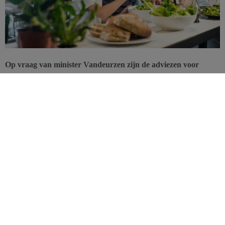
Op vraag van minister Vandeurzen zijn de adviezen voor
gezonde voeding en beweging samengezet in een
werkdocument. Het vormt de basis voor eenduidige
gezondheidsvoorlichting.
Gezondheidsprofessionals implementeren dagelijks de
aanbevelingen omtrent voeding en beweging. Het spreekt voor zich
dat het niet steeds eenvoudig is om vanuit de verschillende
beroepsgroepen consequent voorlichting te verlenen over alle
leeftijdscategorieën heen.
Minister van Welzijn, Volksgezondheid en Gezin gaf daarom
opdracht aan het kenniscentrum Eetexpert tot het opstellen van
een
consensustekst voor de verschillende leeftijdsgroepen
.