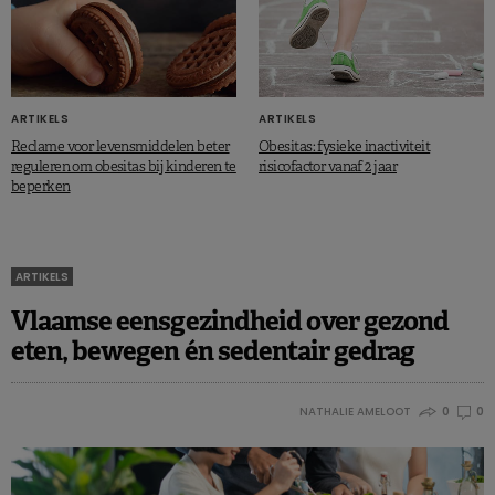
ARTIKELS
ARTIKELS
Reclame voor levensmiddelen beter
Obesitas: fysieke inactiviteit
reguleren om obesitas bij kinderen te
risicofactor vanaf 2 jaar
beperken
ARTIKELS
Vlaamse eensgezindheid over gezond
eten, bewegen én sedentair gedrag
NATHALIE AMELOOT
0
0