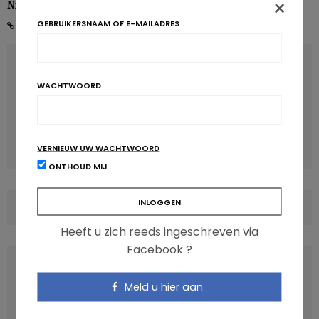
×
Nicolas Rousseau
GEBRUIKERSNAAM OF E-MAILADRES
VORIG ARTIKEL
Vlaamse eensgezindheid over gezond eten, bewegen én
WACHTWOORD
sedentair gedrag
VOLGENDE ARTIKEL
VERNIEUW UW WACHTWOORD
Calcium schaadt slagaders niet
ONTHOUD MIJ
COMMENTS
(0)
Heeft u zich reeds ingeschreven via
Facebook ?
LATEST POSTS
Meld u hier aan