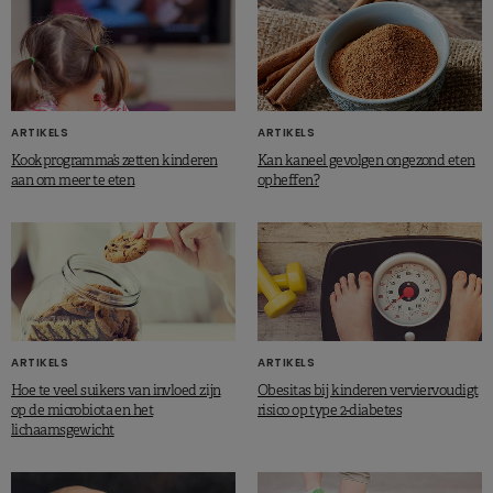
ARTIKELS
ARTIKELS
Kookprogramma’s zetten kinderen
Kan kaneel gevolgen ongezond eten
aan om meer te eten
opheffen?
ARTIKELS
ARTIKELS
Hoe te veel suikers van invloed zijn
Obesitas bij kinderen verviervoudigt
op de microbiota en het
risico op type 2-diabetes
lichaamsgewicht