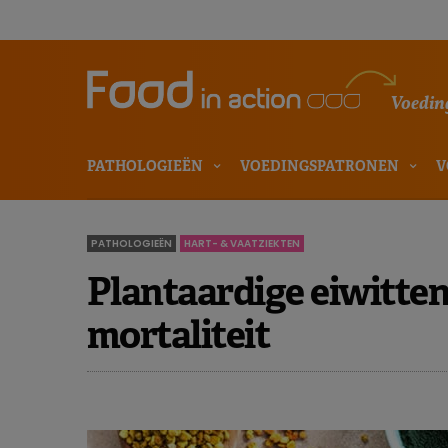
Voeding
PATHOLOGIEËN
VOEDINGSPATRONEN
V
PATHOLOGIEËN
HART- & VAATZIEKTEN
Plantaardige eiwitten
mortaliteit