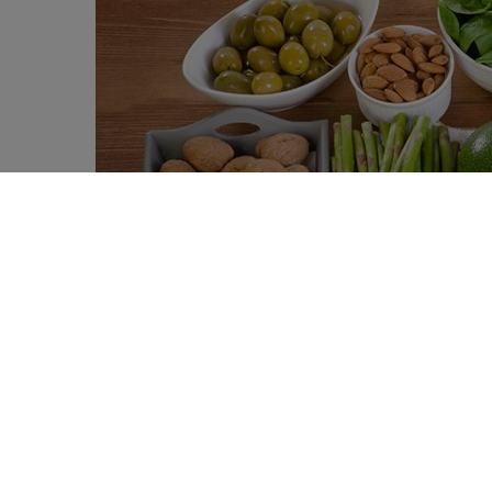
Miljoenen patiënten met het metabool
0
studie van de
Oregon State University
.
SHARES
aan vitamine E. Volgens het
American J
volksgezondheid, zeker gezien de toene
Een groot tekort aan vitam
Vitamine E, een micronutriënt waarvan de a