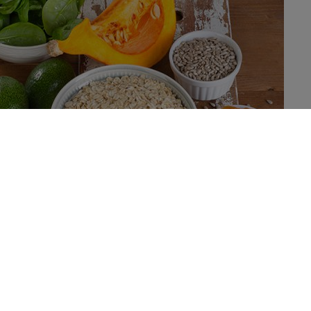
 syndroom zouden meer vitamine E nodig hebben, aldus deze
 Het metabool syndroom gaat samen met een grotere behoefte
ournal of Clinical Nutrition
is dit een echt probleem voor de
mende prevalentie van obesitas.
ine E
dequate inname bij diëten zeer moeilijk is te realiseren, is een