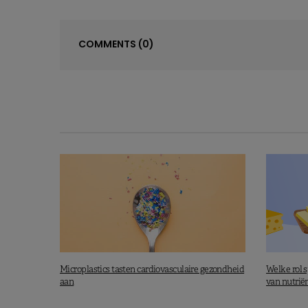
COMMENTS
(0)
Microplastics tasten cardiovasculaire gezondheid
Welke rol 
aan
van nutrië