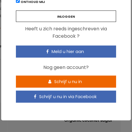
vangen door deze van plantaardige oorsprong (3% van de TEI) was
ONTHOUD MIJ
n het risico van alle oorzaken van sterfte (34%). Als het nutriënt
angen, nam de mortaliteit met 12% af.
.
Heeft u zich reeds ingeschreven via
Facebook ?
ERFTE
Meld u hier aan
Nog geen account?
Schrijf u nu in
Schrijf u nu in via Facebook
VOLGENDE ARTIKEL
Organic coconut sugar