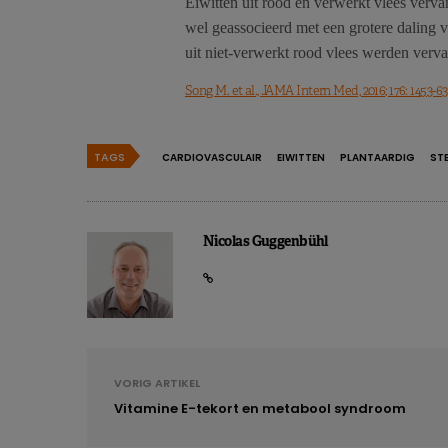
Eiwitten uit rood en verwerkt vlees ver
wel geassocieerd met een grotere daling va
uit niet-verwerkt rood vlees werden verv
Song M. et al., JAMA Intern Med, 2016; 176: 1453-63
TAGS
CARDIOVASCULAIR
EIWITTEN
PLANTAARDIG
ST
Nicolas Guggenbühl
VORIG ARTIKEL
Vitamine E-tekort en metabool syndroom