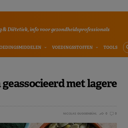
 & Diëtetiek, info voor gezondheidsprofessionals
OEDINGSMIDDELEN
VOEDINGSSTOFFEN
TOOLS
 geassocieerd met lagere
NICOLAS GUGGENBÜHL
0
0