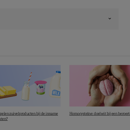
spelen zuivelproducten bij de inname
Homocysteïne: doelwit bij een beroert
nten?