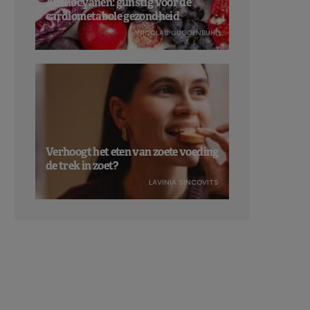
Anthocyanen: gunstig voor de
cardiometabole gezondheid
NICOLAS GUGGENBÜHL
Verhoogt het eten van zoete voeding
de trek in zoet?
LAVINIA SINCOVITS