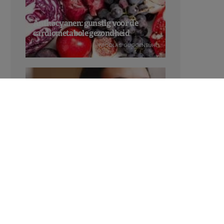
Anthocyanen: gunstig voor de
cardiometabole gezondheid
NICOLAS GUGGENBÜHL
Verhoogt het eten van zoete voeding
de trek in zoet?
LAVINIA SINCOVITS