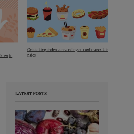
Ontstekingsindex van voeding en cardiovasculair
risico
kten, in
LATEST POSTS