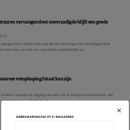
etzuren vervangen door onverzadigde blijft een goede
BÜHL
e prospectieve studie toont aan dat het vervangen van verzadigde door
en het risico op hart- en vaatziekten aanmerkelijk ve…
aarom vetophoping fataal kan zijn
hebben vrouwen de neiging om meer vet op te hopen rond het hart, wat
s voor hartziekten. Dat blijkt uit …
×
GEBRUIKERSNAAM OF E-MAILADRES