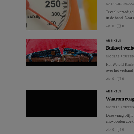
NATHALIE AMELO
Teveel verzadigd 
in de hand. Naar
0
0
ARTIKELS
Buikvet verh
NICOLAS ROUSSE
Het Wereld Kank
over het verband 
0
0
ARTIKELS
Waarom reager
NICOLAS ROUSSE
Deze vraag blijf
antwoorden zoeke
0
0