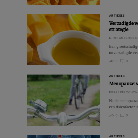
ARTIKELS
Verzadigde v
strategie
NICOLAS GUGGEN
Een grootschalig
onverzadigde vett
0
0
ARTIKELS
Menopauze: w
PIERRE PÉROCHON
Na de menopauze 
een risicofactor i
0
0
ARTIKELS