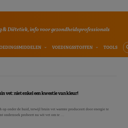
 & Diëtetiek, info voor gezondheidsprofessionals
OEDINGSMIDDELEN
VOEDINGSSTOFFEN
TOOLS
in vet: niet enkel een kwestie van kleur!
h op onder de huid, terwijl bruin vet warmte produceert door energie te
nt onderzoek probeert nu wit vet om te …