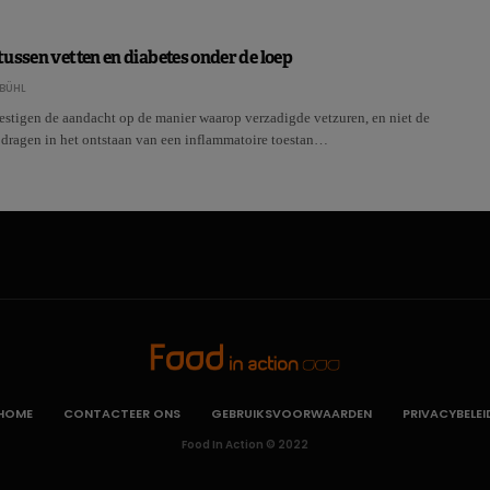
ussen vetten en diabetes onder de loep
BÜHL
stigen de aandacht op de manier waarop verzadigde vetzuren, en niet de
jdragen in het ontstaan van een inflammatoire toestan…
HOME
CONTACTEER ONS
GEBRUIKSVOORWAARDEN
PRIVACYBELEI
Food In Action © 2022