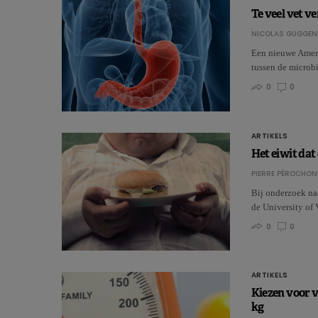
Te veel vet v
NICOLAS GUGGEN
Een nieuwe Ameri
tussen de microbi
0
0
ARTIKELS
Het eiwit dat
PIERRE PÉROCHON
Bij onderzoek na
de University of
0
0
ARTIKELS
Kiezen voor v
kg