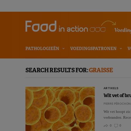
Voeding
PATHOLOGIEËN
VOEDINGSPATRONEN
V
SEARCH RESULTS FOR:
GRAISSE
ARTIKELS
Wit vet of bru
PIERRE PÉROCHON
Wit vet hoopt zic
verbranden. Rece
0
0