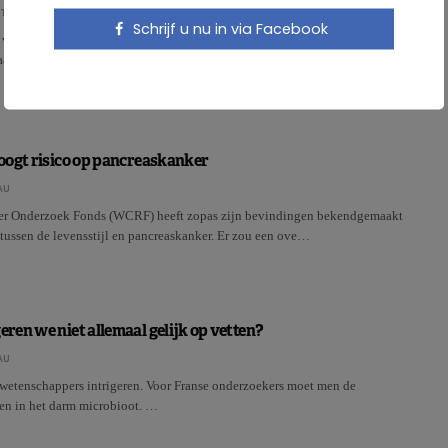
OT
Schrijf u nu in via Facebook
vet in de voeding werkt ernstige ziektebeelden zoals hart –en vaatziekten
 aanleiding van een rapport in opdracht van de …
oogt risico op pancreaskanker
AU
er Onderzoek Fonds (WCRF) heeft zopas zijn bevindingen bekendgemaakt
tussen de levensstijl en pancreaskanker. Er zou een ove…
en we niet allemaal gelijk op vetten?
AU
t wetenschappers intrigeren. Voor Franse onderzoekers moet men de
n in het darm microbioot. …