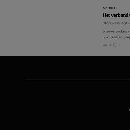
ARTIKELS
Het verband t
NICOLAS GUGGEN
Nieuwe werken ve
onverzadigde, bi
0
0