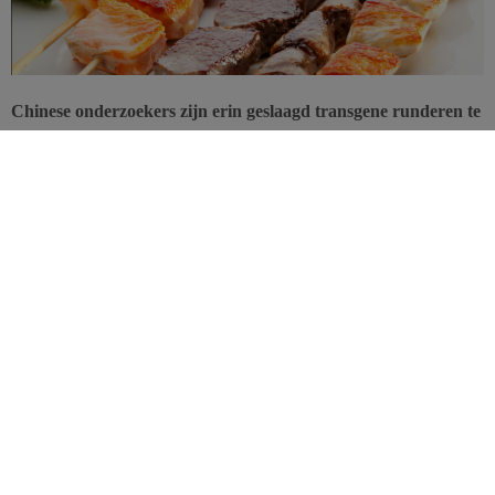
Chinese onderzoekers zijn erin geslaagd transgene runderen te
kweken die omega 3 produceren en EPA en DHA van mariene
oorsprong.
Zorgen voor een voldoende grote inname van omega 3,
vooral
omega 3 met lange keten
, blijft een actueel voedingsprobleem. Op
dit moment kunnen we EPA en DHA enkel uit vis halen.
Wetenschappers zijn echter volop op zoek naar alternatieve
bronnen, van gekweekt plankton tot … transgeen rundvlees, zoals
in dit Chinese onderzoek.
Rondwormgen
Transgene producten worden in Europa allesbehalve enthousiast
onthaald. Toch kunnen genetische veranderingen nieuwe