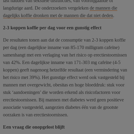
last hadden van seksuele disfuncties, van voorbijgaande of
langdurige aard. De onderzoekers vergeleken
de mannen die
dagelijks koffie dronken met de mannen die dat niet deden
.
2-3 koppen koffie per dag voor een gunstig effect
De resultaten tonen aan dat de consumptie van 2-3 koppen koffie
per dag (een dagelijkse inname van 85-170 milligram cafeïne)
samenhangt met een verlaging van het risico op erectiestoornissen
van 42%. Een dagelijkse inname van 171-303 mg cafeïne (4-5
koppen) geeft nagenoeg hetzelfde resultaat (een vermindering van
het risico met 39%). Het gunstige effect werd ook vastgesteld bij
mannen met overgewicht, obesitas en hoge bloeddruk: stuk voor
stuk ‘aandoeningen’ die worden erkend als risicofactoren voor
erectiestoornissen. Bij mannen met diabetes werd geen positieve
associatie vastgesteld, aangezien diabetes één van de grootste
oorzaken is van erectiestoornissen.
Een vraag die onopgelost blijft