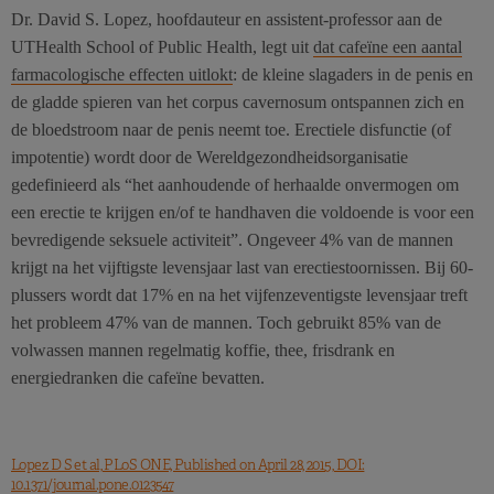
Dr. David S. Lopez, hoofdauteur en assistent-professor aan de
UTHealth School of Public Health, legt uit
dat cafeïne een aantal
farmacologische effecten uitlokt
: de kleine slagaders in de penis en
de gladde spieren van het corpus cavernosum ontspannen zich en
de bloedstroom naar de penis neemt toe. Erectiele disfunctie (of
impotentie) wordt door de Wereldgezondheidsorganisatie
gedefinieerd als “het aanhoudende of herhaalde onvermogen om
een erectie te krijgen en/of te handhaven die voldoende is voor een
bevredigende seksuele activiteit”. Ongeveer 4% van de mannen
krijgt na het vijftigste levensjaar last van erectiestoornissen. Bij 60-
plussers wordt dat 17% en na het vijfenzeventigste levensjaar treft
het probleem 47% van de mannen. Toch gebruikt 85% van de
volwassen mannen regelmatig koffie, thee, frisdrank en
energiedranken die cafeïne bevatten.
Lopez D S et al, PLoS ONE, Published on April 28, 2015, DOI:
10.1371/journal.pone.0123547