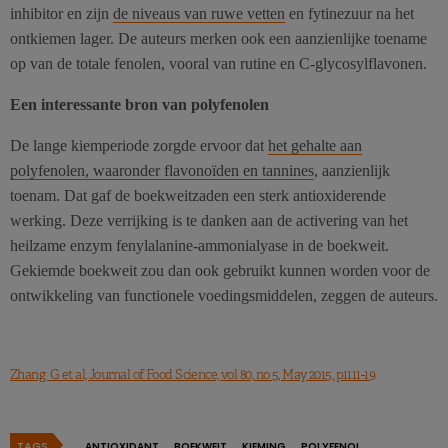
inhibitor en zijn
de niveaus van ruwe vetten
en fytinezuur na het
ontkiemen lager. De auteurs merken ook een aanzienlijke toename
op van de totale fenolen, vooral van rutine en C-glycosylflavonen.
Een interessante bron van polyfenolen
De lange kiemperiode zorgde ervoor dat
het gehalte aan
polyfenolen, waaronder flavonoïden en tannines
, aanzienlijk
toenam. Dat gaf de boekweitzaden een sterk antioxiderende
werking. Deze verrijking is te danken aan de activering van het
heilzame enzym fenylalanine-ammonialyase in de boekweit.
Gekiemde boekweit zou dan ook gebruikt kunnen worden voor de
ontwikkeling van functionele voedingsmiddelen, zeggen de auteurs.
Zhang G et al, Journal of Food Science, vol 80, no 5, May 2015, p1111-19
TAGS
ANTIOXIDANT
BOEKWEIT
KIEMING
POLYFENOL