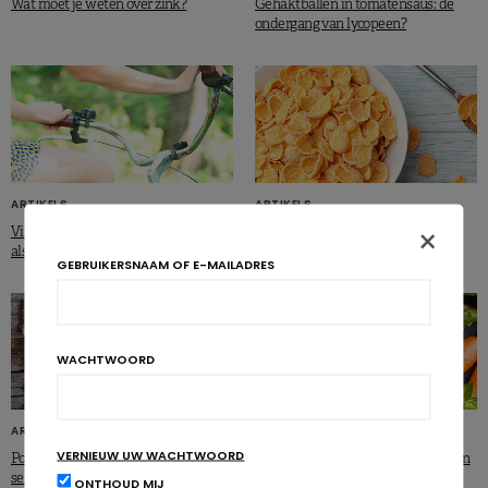
Wat moet je weten over zink?
Gehaktballen in tomatensaus: de
ondergang van lycopeen?
ARTIKELS
ARTIKELS
×
Vitamine C beperkt oxidatieve stress
Van maïs tot cornflakes gaan er
als gevolg van sport
polyfenolen verloren
GEBRUIKERSNAAM OF E-MAILADRES
WACHTWOORD
ARTIKELS
ARTIKELS
VERNIEUW UW WACHTWOORD
Polyfenolen om het geheugen van
Flavonoïden voor het behouden van
senioren te redden
de longfunctie
ONTHOUD MIJ