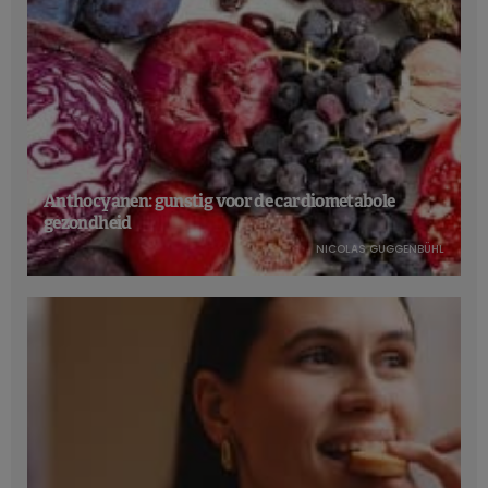
Anthocyanen: gunstig voor de cardiometabole
gezondheid
NICOLAS GUGGENBÜHL