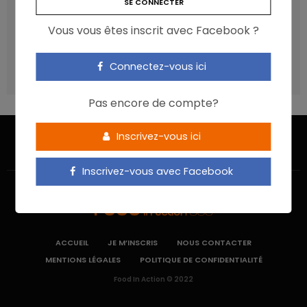
Un microbiote sain, c’est bien, mais c’est quoi ?
Vous vous êtes inscrit avec Facebook ?
Poisson, contaminants et oméga-3 : quelles
recommandations ?
Les aliments ultra-transformés doivent-ils être une cible
Connectez-vous ici
prioritaire ?
Pas encore de compte?
Inscrivez-vous ici
Inscrivez-vous avec Facebook
ACCUEIL
JE M’INSCRIS
NOUS CONTACTER
MENTIONS LÉGALES
POLITIQUE DE CONFIDENTIALITÉ
Food In Action © 2022