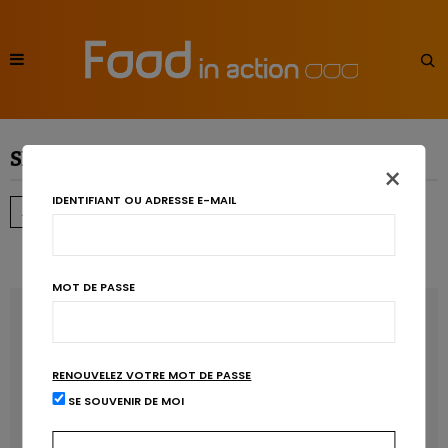
SEARCH RESULTS FOR:
STRESS
×
IDENTIFIANT OU ADRESSE E-MAIL
…
←
→
1
2
3
4
5
6
15
MOT DE PASSE
RECENT POSTS
Les anthocyanines bénéfiques pour la santé
RENOUVELEZ VOTRE MOT DE PASSE
cardiométabolique
SE SOUVENIR DE MOI
Manger sucré augmente-t-il l’attrait pour le sucré ?