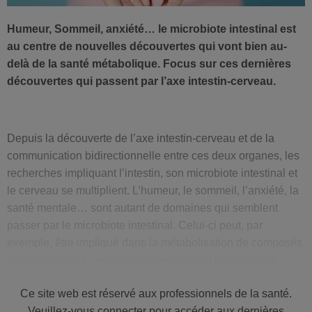
Humeur, Sommeil, anxiété… le microbiote intestinal est
au centre de nouvelles découvertes qui vont bien au-
delà de la santé métabolique. Focus sur ces dernières
découvertes qui passent par l’axe intestin-cerveau.
Depuis la découverte de l’axe intestin-cerveau et de la
communication bidirectionnelle entre ces deux organes, les
recherches impliquant l’intestin, son microbiote intestinal et
le cerveau se multiplient. L’humeur, le sommeil, l’anxiété, la
santé mentale… sont autant de domaines qui semblent
passer par le microbiote intestinal. Celui-ci peut, par
exemple, être impliqué dans la métabolisation de composés
phénoliques qui, après transformation par le microbiote,
peuvent être absorbés et exercer certains effets au niveau
Ce site web est réservé aux professionnels de la santé.
du cerveau. C’est ce qui a été testé dans un essai contrôlé
Veuillez-vous connecter pour accéder aux dernières