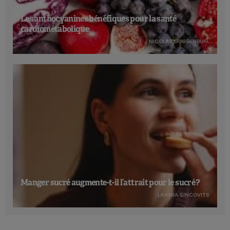
Les anthocyanines bénéfiques pour la santé
Trouble d’anxiété sociale
cardiométabolique
NICOLAS GUGGENBÜHL
Le trouble d’anxiété sociale ou trouble anxieux est
caractérisé par la peur concernant le fait d’être exposé à
certaines situations sociales durant lesquelles on est en
représentation. C’est l’un des troubles anxieux les plus
invalidants. Il concernerait près de 3 % des sujets au cours
d’une année donnée, avec une prévalence à vie d’environ
5%. Ces taux semblent être plus élevés aux États-Unis, et
les hommes sont plus touchés que les femmes. Les
mécanismes sous-jacents restent cependant largement non
élucidés. Compte tenu des interactions entre l’intestin et le
cerveau, le microbiote intestinal est désormais vu comme un
Manger sucré augmente-t-il l’attrait pour le sucré ?
acteur possible capable de réguler à la fois le cerveau et le
LAVINIA SINCOVITS
comportement. Et de fait, la piste semble se confirmer… En
effet, une étude récente a montré que la
transplantation de