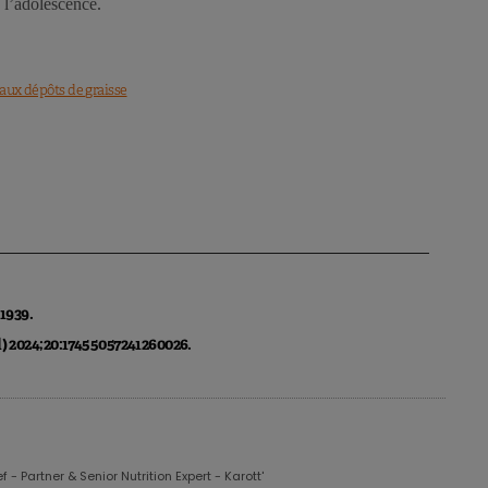
s l’adolescence.
ux dépôts de graisse
:1939.
d) 2024;20:17455057241260026.
 - Partner & Senior Nutrition Expert - Karott'