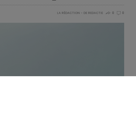
LA RÉDACTION - DE REDACTIE
0
0
(S
I
I) est une affection de plus en plus fréquente.
Selon
pulation
en souffriraient (selon les critères Rome IV)
*.
limentaire
s
peuvent considérablement varier d’une