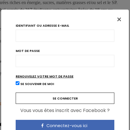
ées riches en énergie, sucres, matières grasses et/ou sel et le SP.
baï auprès de 217 étudiantes universitaires âgées de 18 ans ou
×
IDENTIFIANT OU ADRESSE E-MAIL
s des symptômes du SP au sein de cet échantillon sont de :
ues
MOT DE PASSE
mentaux
es comprennent de la léthargie, de la fatigue ou une diminution
RENOUVELEZ VOTRE MOT DE PASSE
SE SOUVENIR DE MOI
-femme fondamentale?
Vous vous êtes inscrit avec Facebook ?
ie
Connectez-vous ici