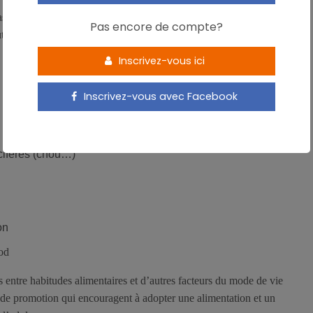
sociations significatives entre le SP et certains facteurs. Ainsi,
Pas encore de compte?
tion du risque de SP sont :
Inscrivez-vous ici
Inscrivez-vous avec Facebook
cifères (chou…)
on
od
 entre habitudes alimentaires et d’autres facteurs du mode de vie
 de promotion qui encouragent à adopter une alimentation et un