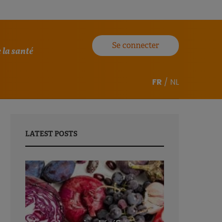
Se connecter
 la santé
FR
/
NL
LATEST POSTS