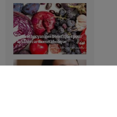
Les anthocyanines bénéfiques pour
la santé cardiométabolique
NICOLAS GUGGENBÜHL
Manger sucré augmente-t-il l’attrait
pour le sucré ?
LAVINIA SINCOVITS