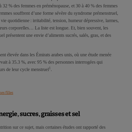
0 à 32 % des femmes en préménopause, et 30 à 40 % des femmes
femmes souffrent d’une forme sévère du syndrome prémenstruel,
vie quotidienne : irritabilité, tension, humeur dépressive, larmes,
urs corporelles… La liste est longue. Et, bien souvent, les
l présentent une envie d’aliments sucrés, salés, gras, et des
ent élevée dans les Émirats arabes unis, où une étude menée
levait à 35.3 %, avec 95 % des personnes interrogées qui
1
urs de leur cycle menstruel
.
es filles
gie, sucres, graisses et sel
rition sur ce sujet, mais certaines études ont rapporté des